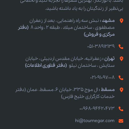
باشد. با تورنگار، بهترین سفرها را تجربه کنید و لحظاتی
بی‌نظیر از زندگیتان را به یاد داشته باشید.
مشهد :
نبش سه راه راهنمایی ، بعد از زعفران
مصطفوی ، ساختمان میلاد ، طبقه 2 ، واحد 8
(دفتر
مرکزی و فروش)
051-38912139
تهران :
زعفرانیه، خیابان مقدس اردبیلی ، خیابان
ستایش ، ساختمان نیلو
(دفتر فناوری اطلاعات)
021-91097008
مسقط :
ال موج 335، خیابان 6، مسقط، عمان (دفتر
خدمات کارگزاری خلیج فارس)
00968-94420473
hi@tournegar.com