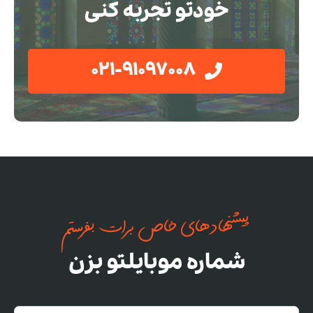
خودتو تجربه کنی
021-91097008
پیشنهادهای خاص برات بفرستم
شماره موبایلتو بزن