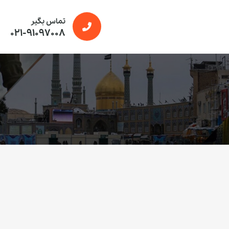
تماس بگیر
021-91097008