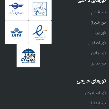
تورهای داخلی
تور قشم
تور شیراز
تور یزد
تور اصفهان
تور چابهار
تور تبریز
تورهای خارجی
تور استانبول
تور آنتالیا