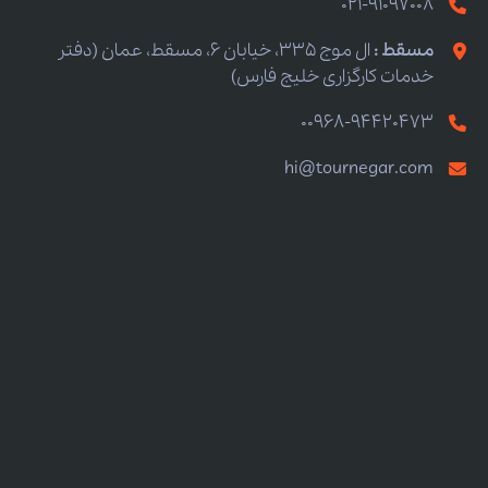
021-91097008
مسقط :
ال موج 335، خیابان 6، مسقط، عمان (دفتر
خدمات کارگزاری خلیج فارس)
00968-94420473
hi@tournegar.com