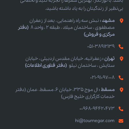
باشد. با تورنگار، بهترین سفرها را تجربه کنید و لحظاتی
بی‌نظیر از زندگیتان را به یاد داشته باشید.
مشهد :
نبش سه راه راهنمایی ، بعد از زعفران
مصطفوی ، ساختمان میلاد ، طبقه 2 ، واحد 8
(دفتر
مرکزی و فروش)
051-38912139
تهران :
زعفرانیه، خیابان مقدس اردبیلی ، خیابان
ستایش ، ساختمان نیلو
(دفتر فناوری اطلاعات)
021-91097008
مسقط :
ال موج 335، خیابان 6، مسقط، عمان (دفتر
خدمات کارگزاری خلیج فارس)
00968-94420473
hi@tournegar.com