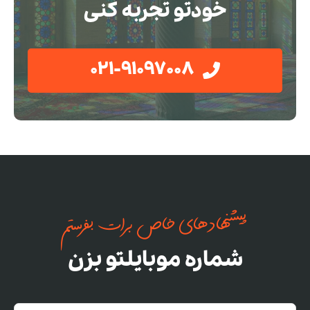
خودتو تجربه کنی
021-91097008
پیشنهادهای خاص برات بفرستم
شماره موبایلتو بزن