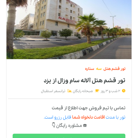
تور
قشم
هتل
سه
ستاره
تور قشم هتل آلاله سام وزال
از
یزد
2 شب و 3 روز
صبحانه رایگان
ترانسفر استقبال
تماس با تیم فروش جهت اطلاع از قیمت
تور
با مدت
اقامت دلخواه شما
قابل رزرو است.
☎️ مشاوره رایگان 👇