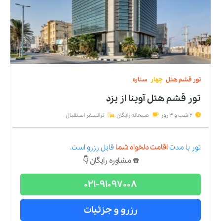
تور
قشم
هتل
چهار
ستاره
تور قشم هتل آوینا
از
یزد
2 شب و 3 روز
صبحانه رایگان
ترانسفر استقبال
تور
با مدت
اقامت دلخواه شما
قابل رزرو است.
☎️ مشاوره رایگان 👇
021-91097008
رزرو و جزئیات