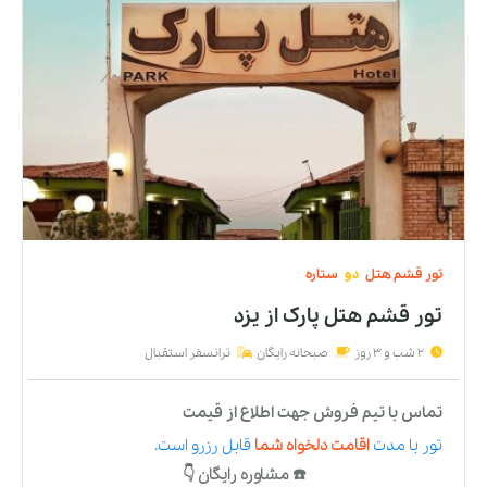
تور
قشم
هتل
دو
ستاره
تور قشم هتل پارک
از
یزد
2 شب و 3 روز
صبحانه رایگان
ترانسفر استقبال
تماس با تیم فروش جهت اطلاع از قیمت
تور
با مدت
اقامت دلخواه شما
قابل رزرو است.
☎️ مشاوره رایگان 👇