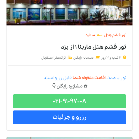
تور
قشم
هتل
سه
ستاره
تور قشم هتل مارینا ۱
از
یزد
2 شب و 3 روز
صبحانه رایگان
ترانسفر استقبال
تور
با مدت
اقامت دلخواه شما
قابل رزرو است.
☎️ مشاوره رایگان 👇
021-91097008
رزرو و جزئیات