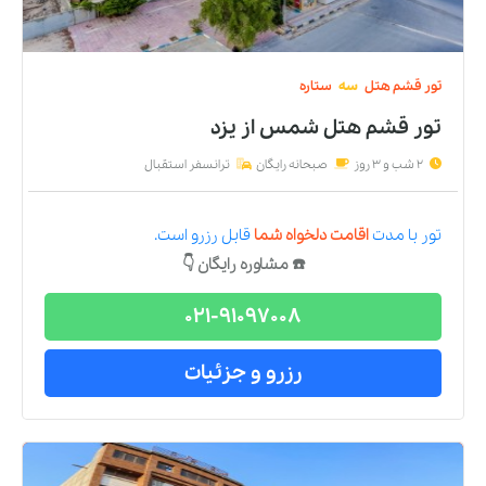
تور
قشم
هتل
سه
ستاره
تور قشم هتل شمس
از
یزد
2 شب و 3 روز
صبحانه رایگان
ترانسفر استقبال
تور
با مدت
اقامت دلخواه شما
قابل رزرو است.
☎️ مشاوره رایگان 👇
021-91097008
رزرو و جزئیات