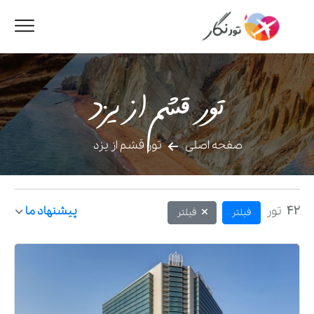
تور قشم از یزد
صفحه اصلی
تور قشم از یزد
42
تور
پیشنهاد ما
فیلتر
فیلتر