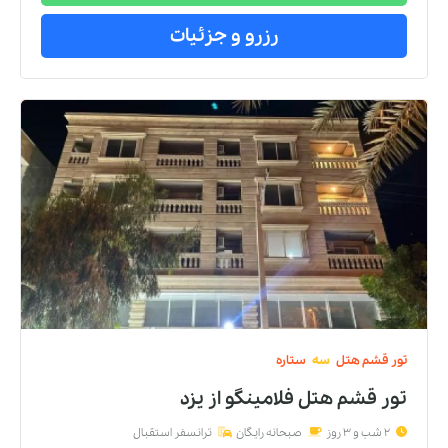
رزرو و جزئیات
تور
قشم
هتل
سه
ستاره
تور قشم هتل فلامینگو
از
یزد
2 شب و 3 روز
صبحانه رایگان
ترانسفر استقبال