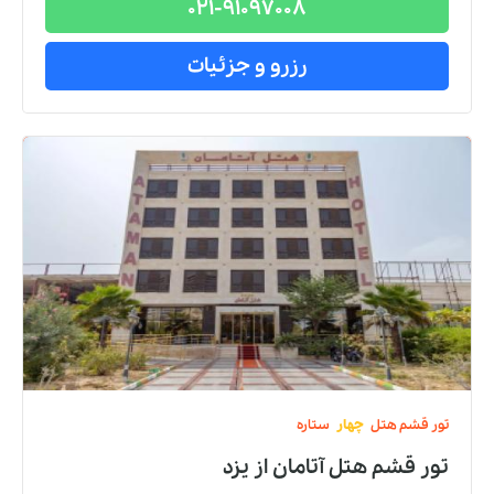
021-91097008
رزرو و جزئیات
تور
قشم
هتل
چهار
ستاره
تور قشم هتل آتامان
از
یزد