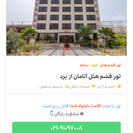
تور
قشم
هتل
چهار
ستاره
تور قشم هتل آتامان
از
یزد
2 شب و 3 روز
صبحانه رایگان
ترانسفر استقبال
تور
با مدت
اقامت دلخواه شما
قابل رزرو است.
☎️ مشاوره رایگان 👇
021-91097008