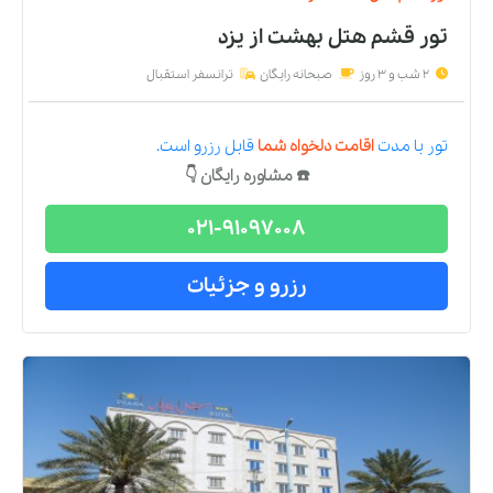
تور قشم هتل بهشت
از
یزد
2 شب و 3 روز
صبحانه رایگان
ترانسفر استقبال
تور
با مدت
اقامت دلخواه شما
قابل رزرو است.
☎️ مشاوره رایگان 👇
021-91097008
رزرو و جزئیات