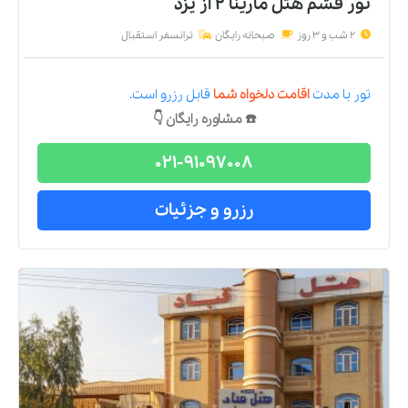
تور قشم هتل مارینا 2
از
یزد
2 شب و 3 روز
صبحانه رایگان
ترانسفر استقبال
تور
با مدت
اقامت دلخواه شما
قابل رزرو است.
☎️ مشاوره رایگان 👇
021-91097008
رزرو و جزئیات