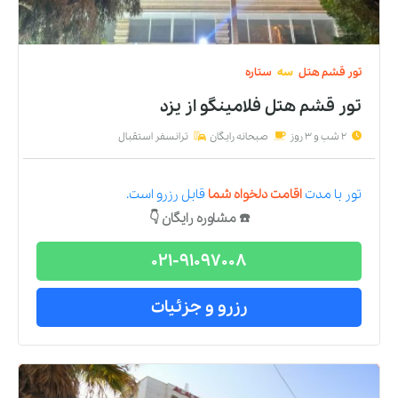
تور
قشم
هتل
سه
ستاره
تور قشم هتل فلامینگو
از
یزد
2 شب و 3 روز
صبحانه رایگان
ترانسفر استقبال
تور
با مدت
اقامت دلخواه شما
قابل رزرو است.
☎️ مشاوره رایگان 👇
021-91097008
رزرو و جزئیات