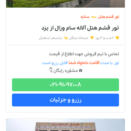
تور
قشم
هتل
سه
ستاره
تور قشم هتل آلاله سام وزال
از
یزد
2 شب و 3 روز
صبحانه رایگان
ترانسفر استقبال
تماس با تیم فروش جهت اطلاع از قیمت
تور
با مدت
اقامت دلخواه شما
قابل رزرو است.
☎️ مشاوره رایگان 👇
021-91097008
رزرو و جزئیات