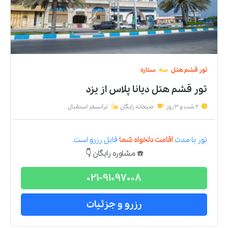
تور
قشم
هتل
سه
ستاره
تور قشم هتل دیانا پلاس
از
یزد
2 شب و 3 روز
صبحانه رایگان
ترانسفر استقبال
تور
با مدت
اقامت دلخواه شما
قابل رزرو است.
☎️ مشاوره رایگان 👇
021-91097008
رزرو و جزئیات