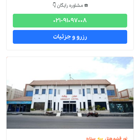
☎️ مشاوره رایگان 👇
021-91097008
رزرو و جزئیات
تور
قشم
هتل
سه
ستاره