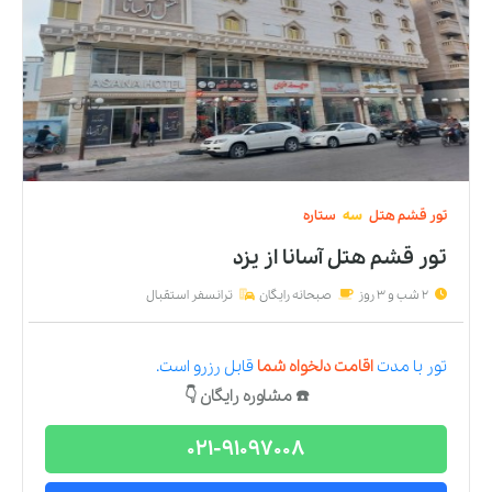
تور
قشم
هتل
سه
ستاره
تور قشم هتل آسانا
از
یزد
2 شب و 3 روز
صبحانه رایگان
ترانسفر استقبال
تور
با مدت
اقامت دلخواه شما
قابل رزرو است.
☎️ مشاوره رایگان 👇
021-91097008