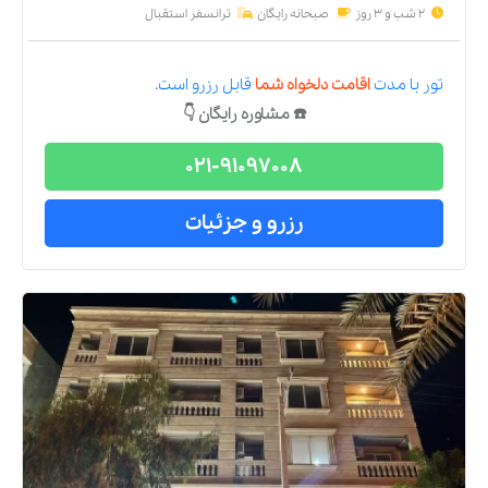
2 شب و 3 روز
صبحانه رایگان
ترانسفر استقبال
تور
با مدت
اقامت دلخواه شما
قابل رزرو است.
☎️ مشاوره رایگان 👇
021-91097008
رزرو و جزئیات