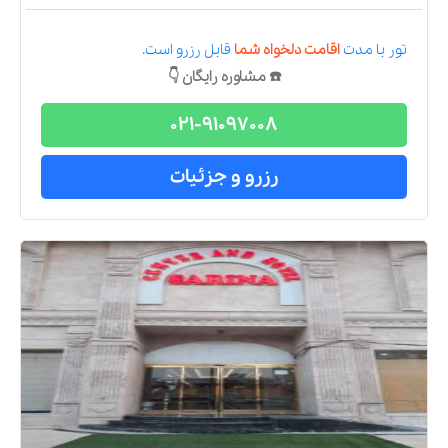
تور
با مدت
اقامت دلخواه شما
قابل رزرو است.
☎️ مشاوره رایگان 👇
021-91097008
رزرو و جزئیات