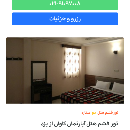
021-91097008
رزرو و جزئیات
تور
قشم
هتل
دو
ستاره
تور قشم هتل آپارتمان کاوان
از
یزد