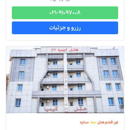
021-91097008
رزرو و جزئیات
تور
قشم
هتل
سه
ستاره