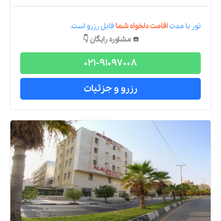
تور
با مدت
اقامت دلخواه شما
قابل رزرو است.
☎️ مشاوره رایگان 👇
021-91097008
رزرو و جزئیات