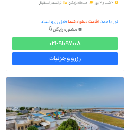
2 شب و 3 روز
صبحانه رایگان
ترانسفر استقبال
تور
با مدت
اقامت دلخواه شما
قابل رزرو است.
☎️ مشاوره رایگان 👇
021-91097008
رزرو و جزئیات