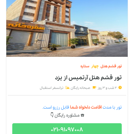
تور
قشم
هتل
چهار
ستاره
تور قشم هتل آرتمیس
از
یزد
2 شب و 3 روز
صبحانه رایگان
ترانسفر استقبال
تور
با مدت
اقامت دلخواه شما
قابل رزرو است.
☎️ مشاوره رایگان 👇
021-91097008