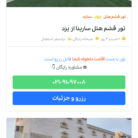
تور
قشم
هتل
چهار
ستاره
تور قشم هتل سارینا
از
یزد
2 شب و 3 روز
صبحانه رایگان
ترانسفر استقبال
تور
با مدت
اقامت دلخواه شما
قابل رزرو است.
☎️ مشاوره رایگان 👇
021-91097008
رزرو و جزئیات