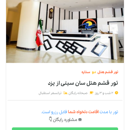
تور
قشم
هتل
دو
ستاره
تور قشم هتل سان سیتی
از
یزد
2 شب و 3 روز
صبحانه رایگان
ترانسفر استقبال
تور
با مدت
اقامت دلخواه شما
قابل رزرو است.
☎️ مشاوره رایگان 👇