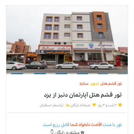
تور
قشم
هتل
بدون
ستاره
تور قشم هتل آپارتمان دنیز
از
یزد
2 شب و 3 روز
صبحانه رایگان
ترانسفر استقبال
تور
با مدت
اقامت دلخواه شما
قابل رزرو است.
☎️ مشاوره رایگان 👇