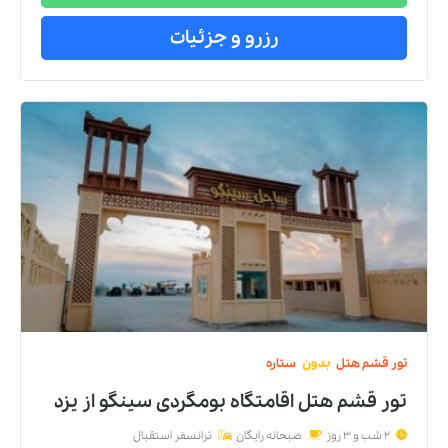
رزرو و جزئیات
تور
قشم
هتل
بدون
ستاره
تور قشم هتل اقامتگاه بومگردی سینگو
از
یزد
2 شب و 3 روز
صبحانه رایگان
ترانسفر استقبال