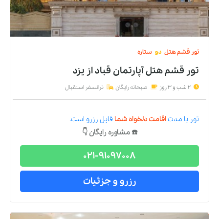
تور
قشم
هتل
دو
ستاره
تور قشم هتل آپارتمان قباد
از
یزد
2 شب و 3 روز
صبحانه رایگان
ترانسفر استقبال
تور
با مدت
اقامت دلخواه شما
قابل رزرو است.
☎️ مشاوره رایگان 👇
021-91097008
رزرو و جزئیات