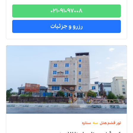
021-91097008
رزرو و جزئیات
تور
قشم
هتل
سه
ستاره