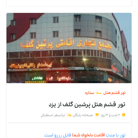
تور
قشم
هتل
سه
ستاره
تور قشم هتل پرشین گلف
از
یزد
2 شب و 3 روز
صبحانه رایگان
ترانسفر استقبال
تور
با مدت
اقامت دلخواه شما
قابل رزرو است.