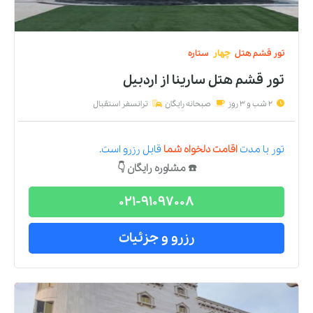
تور
قشم
هتل
چهار
ستاره
تور قشم هتل سارینا
از
اردبیل
2 شب و 3 روز
صبحانه رایگان
ترانسفر استقبال
تور
با مدت
اقامت دلخواه شما
قابل رزرو است.
☎️ مشاوره رایگان 👇
021-91097008
رزرو و جزئیات