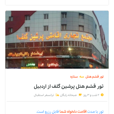
تور
قشم
هتل
سه
ستاره
تور قشم هتل پرشین گلف
از
اردبیل
2 شب و 3 روز
صبحانه رایگان
ترانسفر استقبال
تور
با مدت
اقامت دلخواه شما
قابل رزرو است.