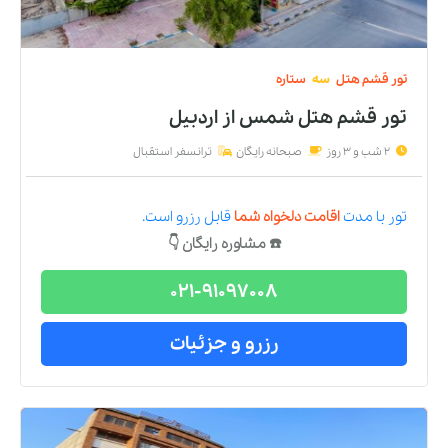
تور
قشم
هتل
سه
ستاره
تور قشم هتل شمس
از
اردبیل
2 شب و 3 روز
صبحانه رایگان
ترانسفر استقبال
تور
با مدت
اقامت دلخواه شما
قابل رزرو است.
☎️ مشاوره رایگان 👇
021-91097008
رزرو و جزئیات