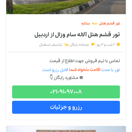
تور
قشم
هتل
سه
ستاره
تور قشم هتل آلاله سام وزال
از
اردبیل
2 شب و 3 روز
صبحانه رایگان
ترانسفر استقبال
تماس با تیم فروش جهت اطلاع از قیمت
تور
با مدت
اقامت دلخواه شما
قابل رزرو است.
☎️ مشاوره رایگان 👇
021-91097008
رزرو و جزئیات