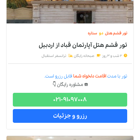
تور
قشم
هتل
دو
ستاره
تور قشم هتل آپارتمان قباد
از
اردبیل
2 شب و 3 روز
صبحانه رایگان
ترانسفر استقبال
تور
با مدت
اقامت دلخواه شما
قابل رزرو است.
☎️ مشاوره رایگان 👇
021-91097008
رزرو و جزئیات