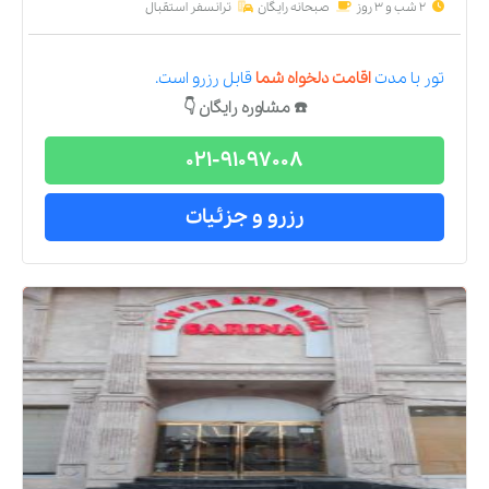
2 شب و 3 روز
صبحانه رایگان
ترانسفر استقبال
تور
با مدت
اقامت دلخواه شما
قابل رزرو است.
☎️ مشاوره رایگان 👇
021-91097008
رزرو و جزئیات