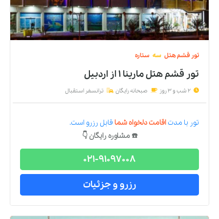
تور
قشم
هتل
سه
ستاره
تور قشم هتل مارینا ۱
از
اردبیل
2 شب و 3 روز
صبحانه رایگان
ترانسفر استقبال
تور
با مدت
اقامت دلخواه شما
قابل رزرو است.
☎️ مشاوره رایگان 👇
021-91097008
رزرو و جزئیات