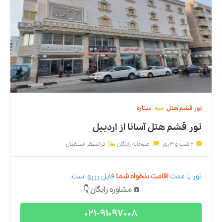
تور
قشم
هتل
سه
ستاره
تور قشم هتل آسانا
از
اردبیل
2 شب و 3 روز
صبحانه رایگان
ترانسفر استقبال
تور
با مدت
اقامت دلخواه شما
قابل رزرو است.
☎️ مشاوره رایگان 👇
021-91097008