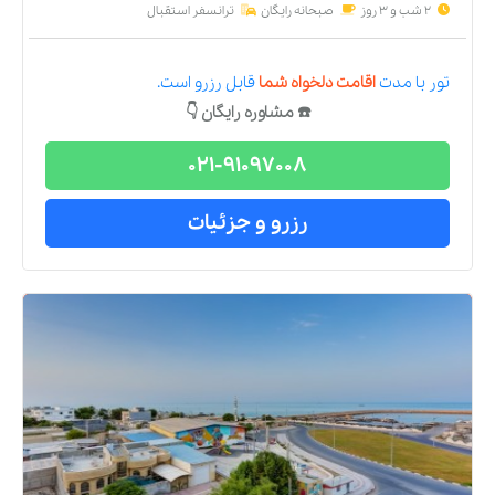
2 شب و 3 روز
صبحانه رایگان
ترانسفر استقبال
تور
با مدت
اقامت دلخواه شما
قابل رزرو است.
☎️ مشاوره رایگان 👇
021-91097008
رزرو و جزئیات