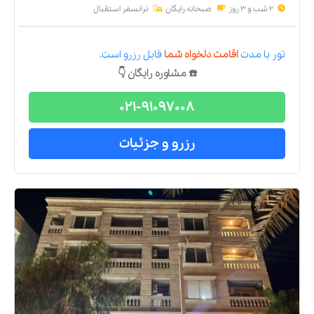
2 شب و 3 روز
صبحانه رایگان
ترانسفر استقبال
تور
با مدت
اقامت دلخواه شما
قابل رزرو است.
☎️ مشاوره رایگان 👇
021-91097008
رزرو و جزئیات