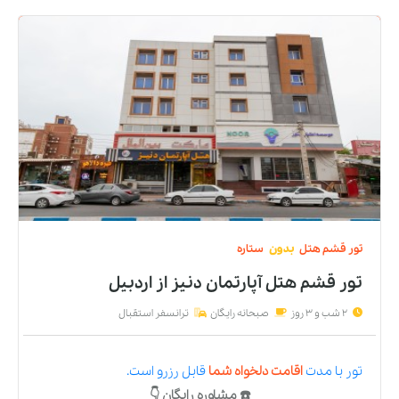
تور
قشم
هتل
بدون
ستاره
تور قشم هتل آپارتمان دنیز
از
اردبیل
2 شب و 3 روز
صبحانه رایگان
ترانسفر استقبال
تور
با مدت
اقامت دلخواه شما
قابل رزرو است.
☎️ مشاوره رایگان 👇