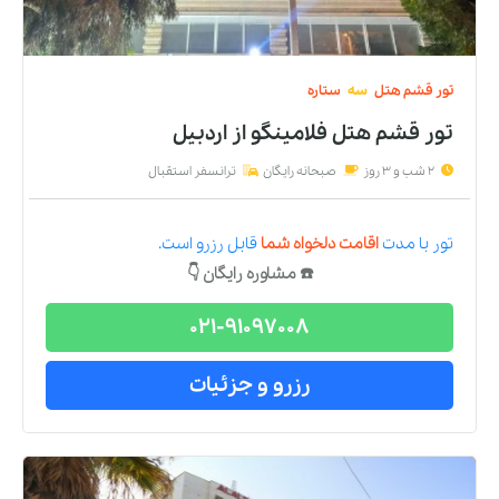
تور
قشم
هتل
سه
ستاره
تور قشم هتل فلامینگو
از
اردبیل
2 شب و 3 روز
صبحانه رایگان
ترانسفر استقبال
تور
با مدت
اقامت دلخواه شما
قابل رزرو است.
☎️ مشاوره رایگان 👇
021-91097008
رزرو و جزئیات