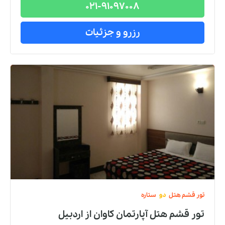
021-91097008
رزرو و جزئیات
تور
قشم
هتل
دو
ستاره
تور قشم هتل آپارتمان کاوان
از
اردبیل