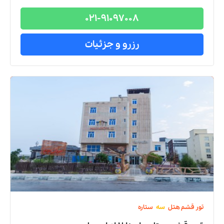
021-91097008
رزرو و جزئیات
تور
قشم
هتل
سه
ستاره