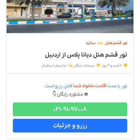
تور
قشم
هتل
سه
ستاره
تور قشم هتل دیانا پلاس
از
اردبیل
2 شب و 3 روز
صبحانه رایگان
ترانسفر استقبال
تور
با مدت
اقامت دلخواه شما
قابل رزرو است.
☎️ مشاوره رایگان 👇
021-91097008
رزرو و جزئیات