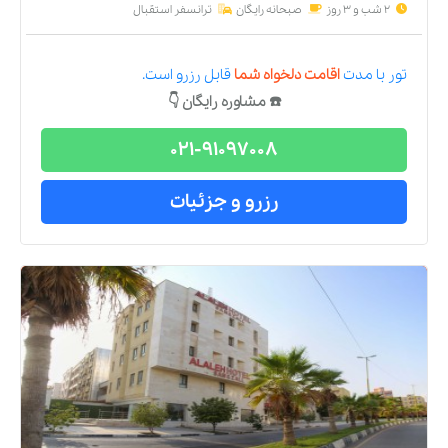
2 شب و 3 روز
صبحانه رایگان
ترانسفر استقبال
تور
با مدت
اقامت دلخواه شما
قابل رزرو است.
☎️ مشاوره رایگان 👇
021-91097008
رزرو و جزئیات