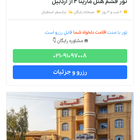
تور قشم هتل مارینا 2
از
اردبیل
2 شب و 3 روز
صبحانه رایگان
ترانسفر استقبال
تور
با مدت
اقامت دلخواه شما
قابل رزرو است.
☎️ مشاوره رایگان 👇
021-91097008
رزرو و جزئیات