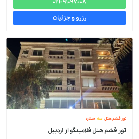
021-91097008
رزرو و جزئیات
تور
قشم
هتل
سه
ستاره
تور قشم هتل فلامینگو
از
اردبیل