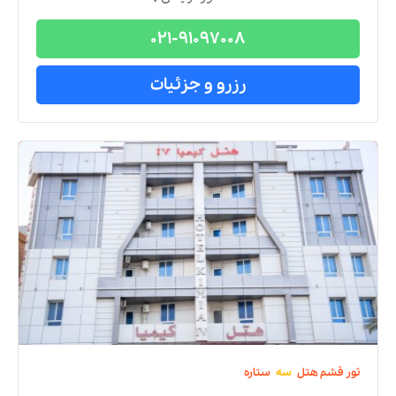
021-91097008
رزرو و جزئیات
تور
قشم
هتل
سه
ستاره