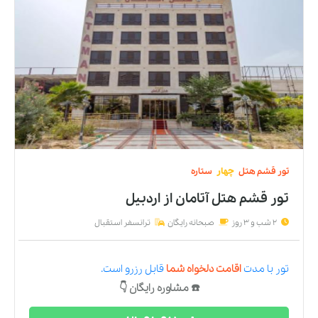
تور
قشم
هتل
چهار
ستاره
تور قشم هتل آتامان
از
اردبیل
2 شب و 3 روز
صبحانه رایگان
ترانسفر استقبال
تور
با مدت
اقامت دلخواه شما
قابل رزرو است.
☎️ مشاوره رایگان 👇