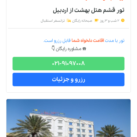
تور قشم هتل بهشت
از
اردبیل
2 شب و 3 روز
صبحانه رایگان
ترانسفر استقبال
تور
با مدت
اقامت دلخواه شما
قابل رزرو است.
☎️ مشاوره رایگان 👇
021-91097008
رزرو و جزئیات