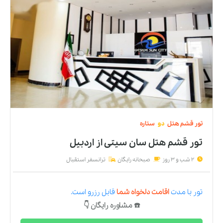
تور
قشم
هتل
دو
ستاره
تور قشم هتل سان سیتی
از
اردبیل
2 شب و 3 روز
صبحانه رایگان
ترانسفر استقبال
تور
با مدت
اقامت دلخواه شما
قابل رزرو است.
☎️ مشاوره رایگان 👇