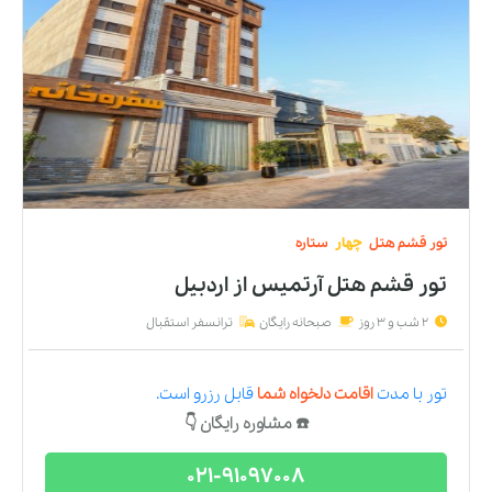
تور
قشم
هتل
چهار
ستاره
تور قشم هتل آرتمیس
از
اردبیل
2 شب و 3 روز
صبحانه رایگان
ترانسفر استقبال
تور
با مدت
اقامت دلخواه شما
قابل رزرو است.
☎️ مشاوره رایگان 👇
021-91097008