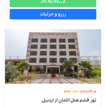
021-91097008
رزرو و جزئیات
تور
قشم
هتل
چهار
ستاره
تور قشم هتل آتامان
از
اردبیل