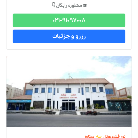
☎️ مشاوره رایگان 👇
021-91097008
رزرو و جزئیات
تور
قشم
هتل
سه
ستاره