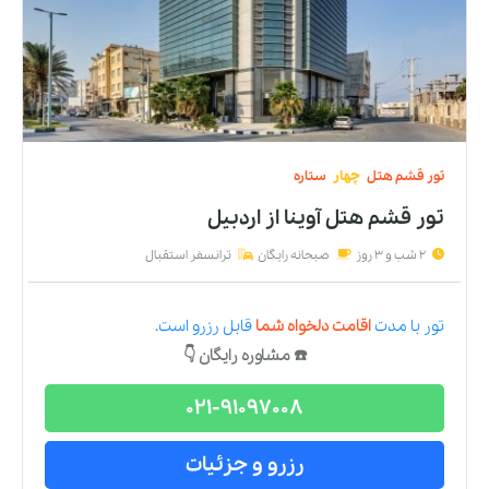
تور
قشم
هتل
چهار
ستاره
تور قشم هتل آوینا
از
اردبیل
2 شب و 3 روز
صبحانه رایگان
ترانسفر استقبال
تور
با مدت
اقامت دلخواه شما
قابل رزرو است.
☎️ مشاوره رایگان 👇
021-91097008
رزرو و جزئیات