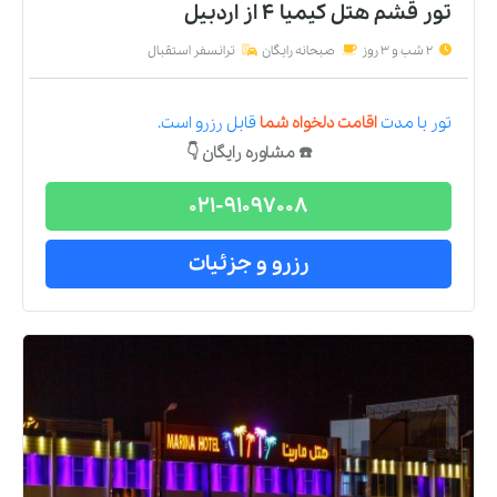
تور قشم هتل کیمیا 4
از
اردبیل
2 شب و 3 روز
صبحانه رایگان
ترانسفر استقبال
تور
با مدت
اقامت دلخواه شما
قابل رزرو است.
☎️ مشاوره رایگان 👇
021-91097008
رزرو و جزئیات