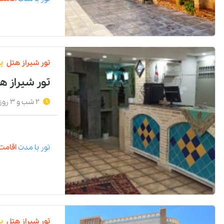
تور
شیراز
هتل
ی
تور شیراز ه
2 شب و 3 روز
تور
با مدت
اقامت 
تور
شیراز
هتل
پ