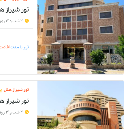
تور شیراز ه
2 شب و 3 روز
تور
با مدت
اقامت 
تور
شیراز
هتل
پ
تور شیراز ه
2 شب و 3 روز