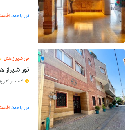
تور
با مدت
اقامت 
تور
شیراز
هتل
س
تور شیراز ه
2 شب و 3 روز
تور
با مدت
اقامت 