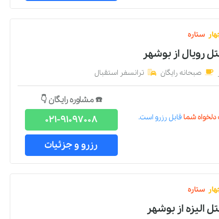
هار
ستاره
تل رویال
از
بوشهر
صبحانه رایگان
ترانسفر استقبال
☎️ مشاوره رایگان 👇
دلخواه شما
قابل رزرو است.
021-91097008
رزرو و جزئیات
هار
ستاره
ل الیزه
از
بوشهر