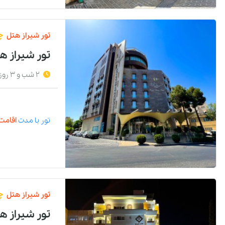
تور
شیراز
هتل
چ
تور شیراز ه
2 شب و 3 روز
تور
با مدت
اقامت 
تور
شیراز
هتل
چ
تور شیراز هت