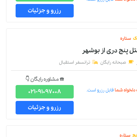
رزرو و جزئیات
ک
ستاره
تل پنج دری
از
بوشهر
صبحانه رایگان
ترانسفر استقبال
☎️ مشاوره رایگان 👇
دلخواه شما
قابل رزرو است.
021-91097008
رزرو و جزئیات
نج
ستاره