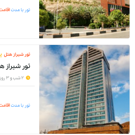
تور
با مدت
اقامت 
تور
شیراز
هتل
پ
تور شیراز ه
2 شب و 3 روز
تور
با مدت
اقامت 