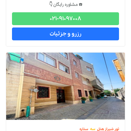
☎️ مشاوره رایگان 👇
021-91097008
رزرو و جزئیات
تور
شیراز
هتل
سه
ستاره