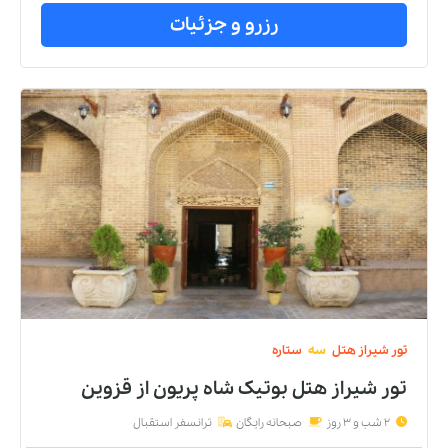
رزرو و جزئیات
تور
شیراز
هتل
سه
ستاره
تور شیراز هتل بوتیک شاه پریون
از
قزوین
2 شب و 3 روز
صبحانه رایگان
ترانسفر استقبال