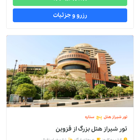
رزرو و جزئیات
تور
شیراز
هتل
پنج
ستاره
تور شیراز هتل بزرگ
از
قزوین
2 شب و 3 روز
صبحانه رایگان
ترانسفر استقبال