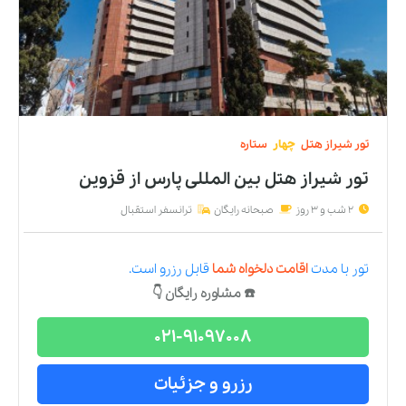
تور
شیراز
هتل
چهار
ستاره
تور شیراز هتل بین المللی پارس
از
قزوین
2 شب و 3 روز
صبحانه رایگان
ترانسفر استقبال
تور
با مدت
اقامت دلخواه شما
قابل رزرو است.
☎️ مشاوره رایگان 👇
021-91097008
رزرو و جزئیات