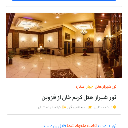
تور
شیراز
هتل
چهار
ستاره
تور شیراز هتل کریم خان
از
قزوین
2 شب و 3 روز
صبحانه رایگان
ترانسفر استقبال
تور
با مدت
اقامت دلخواه شما
قابل رزرو است.