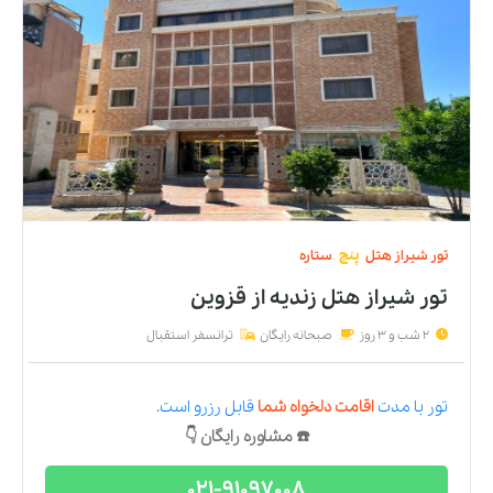
تور
شیراز
هتل
پنج
ستاره
تور شیراز هتل زندیه
از
قزوین
2 شب و 3 روز
صبحانه رایگان
ترانسفر استقبال
تور
با مدت
اقامت دلخواه شما
قابل رزرو است.
☎️ مشاوره رایگان 👇
021-91097008