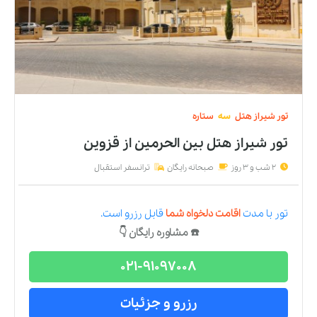
تور
شیراز
هتل
سه
ستاره
تور شیراز هتل بین الحرمین
از
قزوین
2 شب و 3 روز
صبحانه رایگان
ترانسفر استقبال
تور
با مدت
اقامت دلخواه شما
قابل رزرو است.
☎️ مشاوره رایگان 👇
021-91097008
رزرو و جزئیات