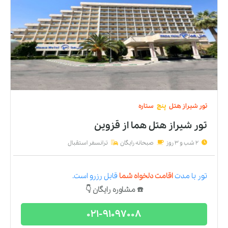
تور
شیراز
هتل
پنج
ستاره
تور شیراز هتل هما
از
قزوین
2 شب و 3 روز
صبحانه رایگان
ترانسفر استقبال
تور
با مدت
اقامت دلخواه شما
قابل رزرو است.
☎️ مشاوره رایگان 👇
021-91097008