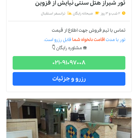
تور شیراز هتل سنتی نیایش
از
قزوین
2 شب و 3 روز
صبحانه رایگان
ترانسفر استقبال
تماس با تیم فروش جهت اطلاع از قیمت
تور
با مدت
اقامت دلخواه شما
قابل رزرو است.
☎️ مشاوره رایگان 👇
021-91097008
رزرو و جزئیات