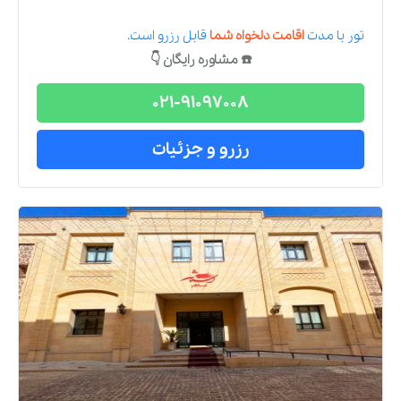
تور
با مدت
اقامت دلخواه شما
قابل رزرو است.
☎️ مشاوره رایگان 👇
021-91097008
رزرو و جزئیات