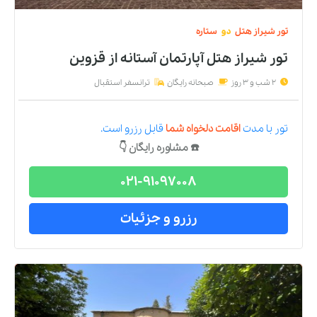
تور
شیراز
هتل
دو
ستاره
تور شیراز هتل آپارتمان آستانه
از
قزوین
2 شب و 3 روز
صبحانه رایگان
ترانسفر استقبال
تور
با مدت
اقامت دلخواه شما
قابل رزرو است.
☎️ مشاوره رایگان 👇
021-91097008
رزرو و جزئیات