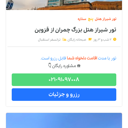
تور
شیراز
هتل
پنج
ستاره
تور شیراز هتل بزرگ چمران
از
قزوین
2 شب و 3 روز
صبحانه رایگان
ترانسفر استقبال
تور
با مدت
اقامت دلخواه شما
قابل رزرو است.
☎️ مشاوره رایگان 👇
021-91097008
رزرو و جزئیات