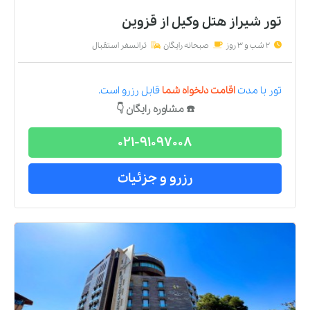
تور شیراز هتل وکیل
از
قزوین
2 شب و 3 روز
صبحانه رایگان
ترانسفر استقبال
تور
با مدت
اقامت دلخواه شما
قابل رزرو است.
☎️ مشاوره رایگان 👇
021-91097008
رزرو و جزئیات