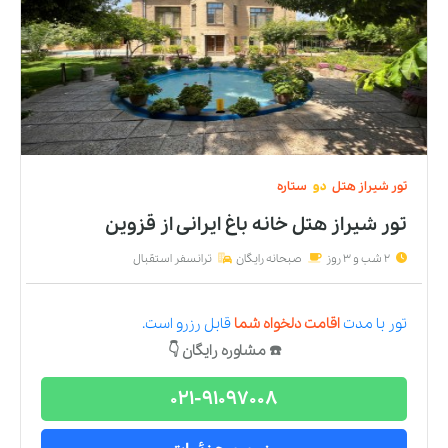
تور
شیراز
هتل
دو
ستاره
تور شیراز هتل خانه باغ ایرانی
از
قزوین
2 شب و 3 روز
صبحانه رایگان
ترانسفر استقبال
تور
با مدت
اقامت دلخواه شما
قابل رزرو است.
☎️ مشاوره رایگان 👇
021-91097008