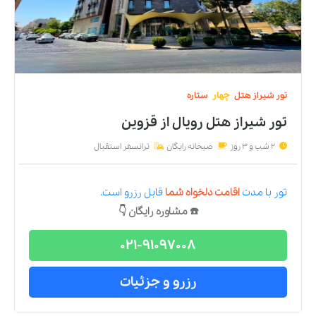
تور
شیراز
هتل
چهار
ستاره
تور شیراز هتل رویال
از
قزوین
2 شب و 3 روز
صبحانه رایگان
ترانسفر استقبال
تور
با مدت
اقامت دلخواه شما
قابل رزرو است.
☎️ مشاوره رایگان 👇
021-91097008
رزرو و جزئیات