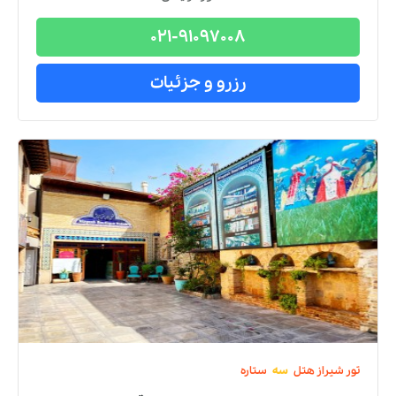
021-91097008
رزرو و جزئیات
تور
شیراز
هتل
سه
ستاره