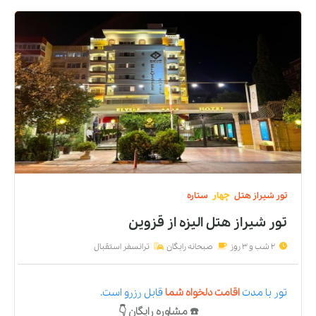
تور
شیراز
هتل
چهار
ستاره
تور شیراز هتل الیزه
از
قزوین
2 شب و 3 روز
صبحانه رایگان
ترانسفر استقبال
تور
با مدت
اقامت دلخواه شما
قابل رزرو است.
☎️ مشاوره رایگان 👇