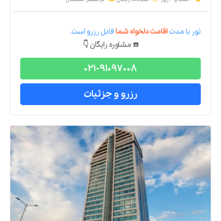
تور
با مدت
اقامت دلخواه شما
قابل رزرو است.
☎️ مشاوره رایگان 👇
021-91097008
رزرو و جزئیات