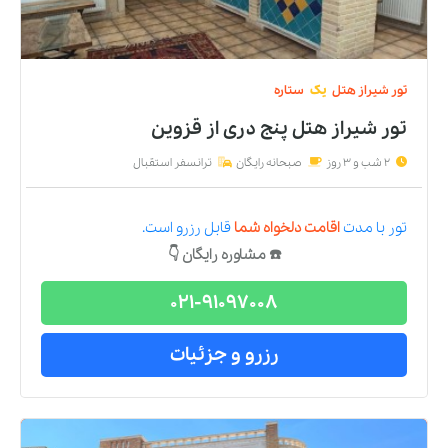
تور
شیراز
هتل
یک
ستاره
تور شیراز هتل پنج دری
از
قزوین
2 شب و 3 روز
صبحانه رایگان
ترانسفر استقبال
تور
با مدت
اقامت دلخواه شما
قابل رزرو است.
☎️ مشاوره رایگان 👇
021-91097008
رزرو و جزئیات