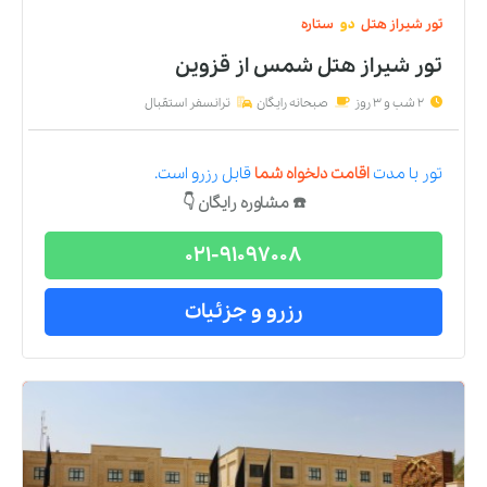
تور
شیراز
هتل
دو
ستاره
تور شیراز هتل شمس
از
قزوین
2 شب و 3 روز
صبحانه رایگان
ترانسفر استقبال
تور
با مدت
اقامت دلخواه شما
قابل رزرو است.
☎️ مشاوره رایگان 👇
021-91097008
رزرو و جزئیات