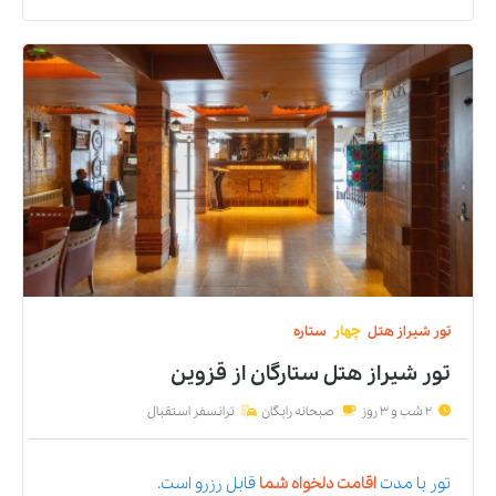
تور
شیراز
هتل
چهار
ستاره
تور شیراز هتل ستارگان
از
قزوین
2 شب و 3 روز
صبحانه رایگان
ترانسفر استقبال
تور
با مدت
اقامت دلخواه شما
قابل رزرو است.