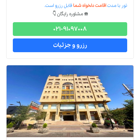
تور
با مدت
اقامت دلخواه شما
قابل رزرو است.
☎️ مشاوره رایگان 👇
021-91097008
رزرو و جزئیات