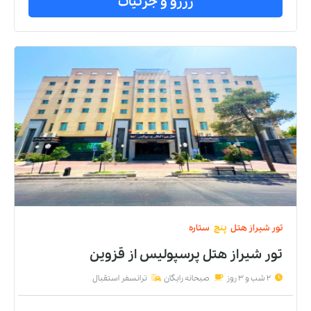
رزرو و جزئیات
تور
شیراز
هتل
پنج
ستاره
تور شیراز هتل پرسپولیس
از
قزوین
2 شب و 3 روز
صبحانه رایگان
ترانسفر استقبال