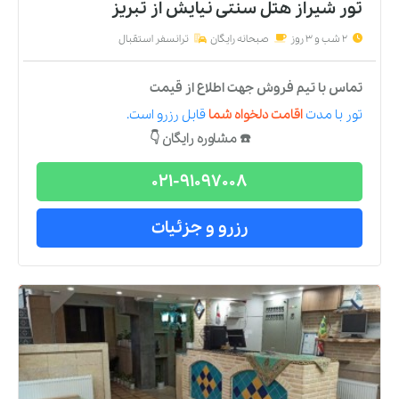
تور شیراز هتل سنتی نیایش
از
تبریز
2 شب و 3 روز
صبحانه رایگان
ترانسفر استقبال
تماس با تیم فروش جهت اطلاع از قیمت
تور
با مدت
اقامت دلخواه شما
قابل رزرو است.
☎️ مشاوره رایگان 👇
021-91097008
رزرو و جزئیات