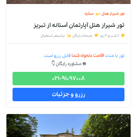
تور
شیراز
هتل
دو
ستاره
تور شیراز هتل آپارتمان آستانه
از
تبریز
2 شب و 3 روز
صبحانه رایگان
ترانسفر استقبال
تور
با مدت
اقامت دلخواه شما
قابل رزرو است.
☎️ مشاوره رایگان 👇
021-91097008
رزرو و جزئیات