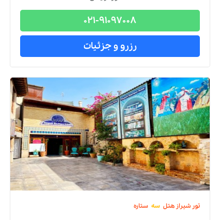
021-91097008
رزرو و جزئیات
تور
شیراز
هتل
سه
ستاره