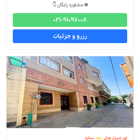
☎️ مشاوره رایگان 👇
021-91097008
رزرو و جزئیات
تور
شیراز
هتل
سه
ستاره