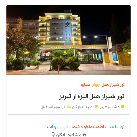
تور
شیراز
هتل
چهار
ستاره
تور شیراز هتل الیزه
از
تبریز
2 شب و 3 روز
صبحانه رایگان
ترانسفر استقبال
تور
با مدت
اقامت دلخواه شما
قابل رزرو است.
☎️ مشاوره رایگان 👇