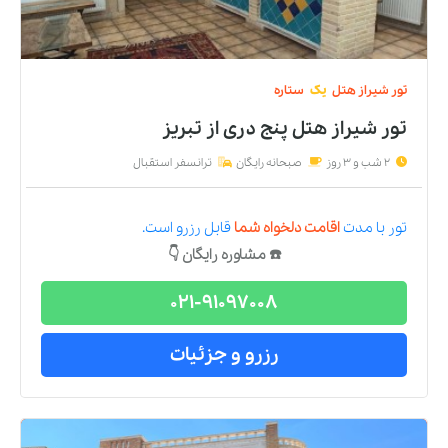
تور
شیراز
هتل
یک
ستاره
تور شیراز هتل پنج دری
از
تبریز
2 شب و 3 روز
صبحانه رایگان
ترانسفر استقبال
تور
با مدت
اقامت دلخواه شما
قابل رزرو است.
☎️ مشاوره رایگان 👇
021-91097008
رزرو و جزئیات