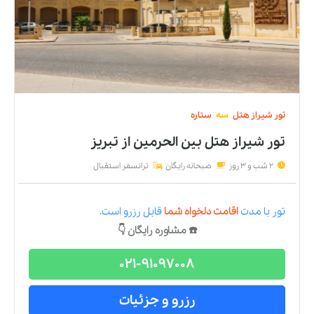
تور
شیراز
هتل
سه
ستاره
تور شیراز هتل بین الحرمین
از
تبریز
2 شب و 3 روز
صبحانه رایگان
ترانسفر استقبال
تور
با مدت
اقامت دلخواه شما
قابل رزرو است.
☎️ مشاوره رایگان 👇
021-91097008
رزرو و جزئیات