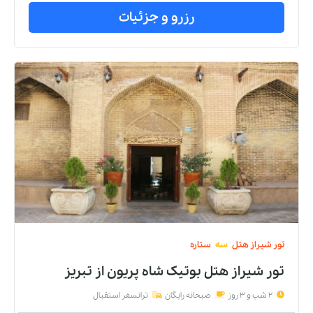
رزرو و جزئیات
تور
شیراز
هتل
سه
ستاره
تور شیراز هتل بوتیک شاه پریون
از
تبریز
2 شب و 3 روز
صبحانه رایگان
ترانسفر استقبال