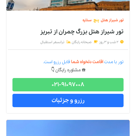
تور
شیراز
هتل
پنج
ستاره
تور شیراز هتل بزرگ چمران
از
تبریز
2 شب و 3 روز
صبحانه رایگان
ترانسفر استقبال
تور
با مدت
اقامت دلخواه شما
قابل رزرو است.
☎️ مشاوره رایگان 👇
021-91097008
رزرو و جزئیات