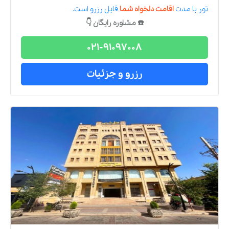
تور
با مدت
اقامت دلخواه شما
قابل رزرو است.
☎️ مشاوره رایگان 👇
021-91097008
رزرو و جزئیات