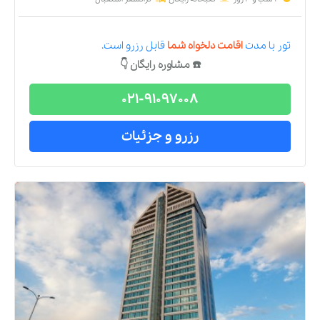
تور
با مدت
اقامت دلخواه شما
قابل رزرو است.
☎️ مشاوره رایگان 👇
021-91097008
رزرو و جزئیات