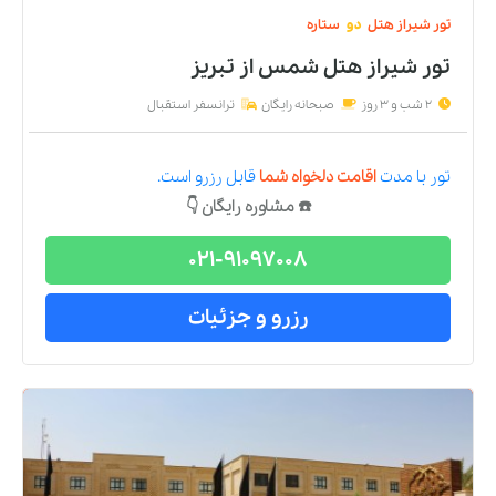
تور
شیراز
هتل
دو
ستاره
تور شیراز هتل شمس
از
تبریز
2 شب و 3 روز
صبحانه رایگان
ترانسفر استقبال
تور
با مدت
اقامت دلخواه شما
قابل رزرو است.
☎️ مشاوره رایگان 👇
021-91097008
رزرو و جزئیات