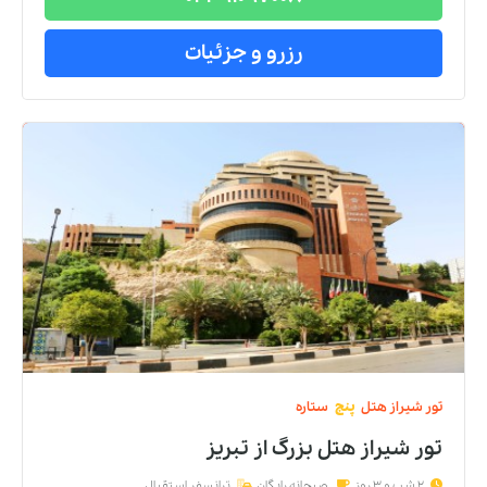
رزرو و جزئیات
تور
شیراز
هتل
پنج
ستاره
تور شیراز هتل بزرگ
از
تبریز
2 شب و 3 روز
صبحانه رایگان
ترانسفر استقبال