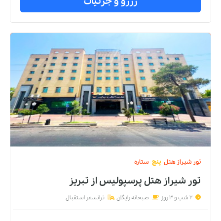
رزرو و جزئیات
تور
شیراز
هتل
پنج
ستاره
تور شیراز هتل پرسپولیس
از
تبریز
2 شب و 3 روز
صبحانه رایگان
ترانسفر استقبال