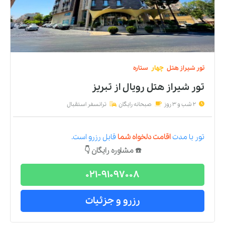
تور
شیراز
هتل
چهار
ستاره
تور شیراز هتل رویال
از
تبریز
2 شب و 3 روز
صبحانه رایگان
ترانسفر استقبال
تور
با مدت
اقامت دلخواه شما
قابل رزرو است.
☎️ مشاوره رایگان 👇
021-91097008
رزرو و جزئیات