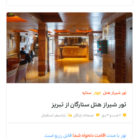
تور
شیراز
هتل
چهار
ستاره
تور شیراز هتل ستارگان
از
تبریز
2 شب و 3 روز
صبحانه رایگان
ترانسفر استقبال
تور
با مدت
اقامت دلخواه شما
قابل رزرو است.