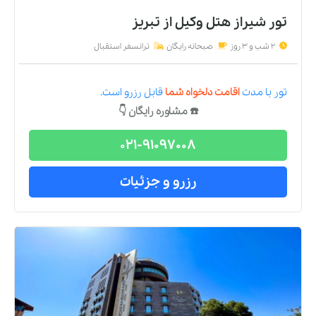
تور شیراز هتل وکیل
از
تبریز
2 شب و 3 روز
صبحانه رایگان
ترانسفر استقبال
تور
با مدت
اقامت دلخواه شما
قابل رزرو است.
☎️ مشاوره رایگان 👇
021-91097008
رزرو و جزئیات