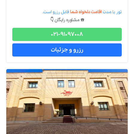
تور
با مدت
اقامت دلخواه شما
قابل رزرو است.
☎️ مشاوره رایگان 👇
021-91097008
رزرو و جزئیات