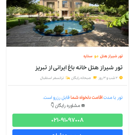
تور
شیراز
هتل
دو
ستاره
تور شیراز هتل خانه باغ ایرانی
از
تبریز
2 شب و 3 روز
صبحانه رایگان
ترانسفر استقبال
تور
با مدت
اقامت دلخواه شما
قابل رزرو است.
☎️ مشاوره رایگان 👇
021-91097008