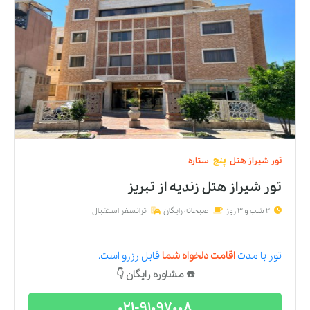
تور
شیراز
هتل
پنج
ستاره
تور شیراز هتل زندیه
از
تبریز
2 شب و 3 روز
صبحانه رایگان
ترانسفر استقبال
تور
با مدت
اقامت دلخواه شما
قابل رزرو است.
☎️ مشاوره رایگان 👇
021-91097008