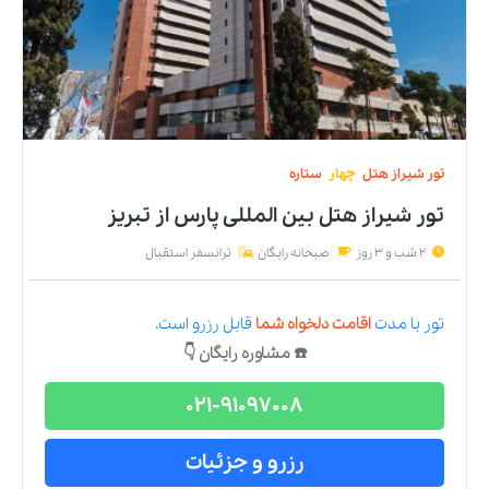
تور
شیراز
هتل
چهار
ستاره
تور شیراز هتل بین المللی پارس
از
تبریز
2 شب و 3 روز
صبحانه رایگان
ترانسفر استقبال
تور
با مدت
اقامت دلخواه شما
قابل رزرو است.
☎️ مشاوره رایگان 👇
021-91097008
رزرو و جزئیات