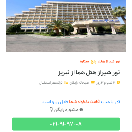
تور
شیراز
هتل
پنج
ستاره
تور شیراز هتل هما
از
تبریز
2 شب و 3 روز
صبحانه رایگان
ترانسفر استقبال
تور
با مدت
اقامت دلخواه شما
قابل رزرو است.
☎️ مشاوره رایگان 👇
021-91097008