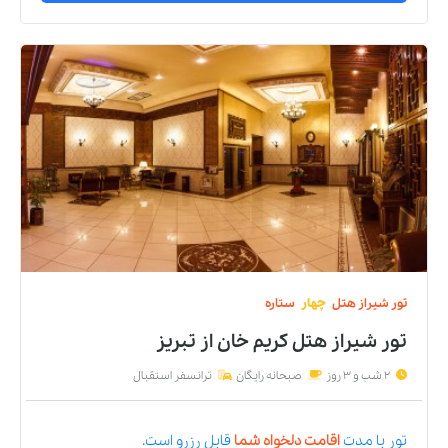
تور
شیراز
هتل
چهار
ستاره
تور شیراز هتل کریم خان
از
تبریز
2 شب و 3 روز
صبحانه رایگان
ترانسفر استقبال
تور
با مدت
اقامت دلخواه شما
قابل رزرو است.