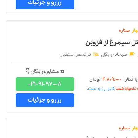
رزرو و جزئیات
ار
ستاره
هتل سیمرغ
از
قزوین
صبحانه رایگان
ترانسفر استقبال
☎️ مشاوره رایگان 👇
 قطار:
۴,۸۰۹,۰۰۰
تومان
021-91097008
دلخواه شما
قابل رزرو است.
رزرو و جزئیات
ار
ستاره