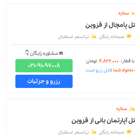
ه
ستاره
تل پامچال
از
قزوین
صبحانه رایگان
ترانسفر استقبال
☎️ مشاوره رایگان 👇
 قطار:
۴,۸۲۲,۰۰۰
تومان
021-91097008
دلخواه شما
قابل رزرو است.
رزرو و جزئیات
ار
ستاره
ل آپارتمان بانی
از
قزوین
صبحانه رایگان
ترانسفر استقبال