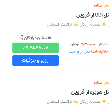
ار
ستاره
 آتانا
از
قزوین
صبحانه رایگان
ترانسفر استقبال
☎️ مشاوره رایگان 👇
 قطار:
۵,۳۰۰,۰۰۰
تومان
021-91097008
دلخواه شما
قابل رزرو است.
رزرو و جزئیات
ار
ستاره
تل هویزه
از
قزوین
صبحانه رایگان
ترانسفر استقبال