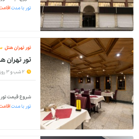
تور
با مدت
اقامت 
تور
تهران
هتل
س
تور تهران هت
2 شب و 3 روز
شروع قیمت تور با
تور
با مدت
اقامت 