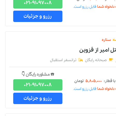
021-91097008
دلخواه شما
قابل رزرو است.
رزرو و جزئیات
ه
ستاره
ل امیر
از
قزوین
صبحانه رایگان
ترانسفر استقبال
☎️ مشاوره رایگان 👇
 قطار:
۵,۸۰۵,۰۰۰
تومان
021-91097008
دلخواه شما
قابل رزرو است.
رزرو و جزئیات