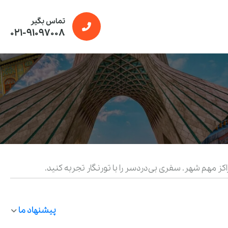
تماس بگیر
021-91097008
ز مهم شهر. سفری بی‌دردسر را با تورنگار تجربه کنید.
پیشنهاد ما