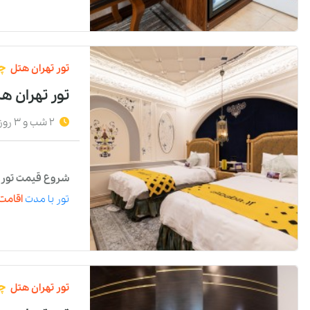
تور
تهران
هتل
چه
تور تهران 
2 شب و 3 روز
شروع قیمت تور با
تور
با مدت
اقامت 
تور
تهران
هتل
چه