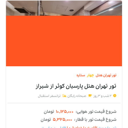
تور
تهران
هتل
چهار
ستاره
تور تهران هتل بزرگ ارم
از
شیراز
2 شب و 3 روز
صبحانه رایگان
ترانسفر استقبال
شروع قیمت تور هوایی:
۹,۳۰۰,۰۰۰
تومان
شروع قیمت تور با قطار:
۴,۵۰۰,۰۰۰
تومان
تور
با مدت
اقامت دلخواه شما
قابل رزرو است.
☎️ مشاوره رایگان 👇
021-91097008