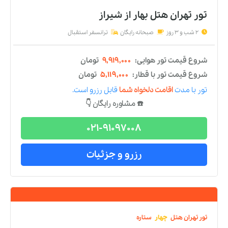
2 شب و 3 روز
صبحانه رایگان
ترانسفر استقبال
شروع قیمت تور هوایی:
۹,۵۰۰,۰۰۰
تومان
شروع قیمت تور با قطار:
۴,۷۰۰,۰۰۰
تومان
تور
با مدت
اقامت دلخواه شما
قابل رزرو است.
☎️ مشاوره رایگان 👇
021-91097008
رزرو و جزئیات