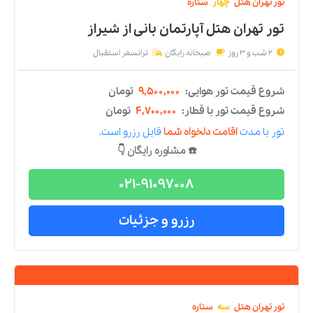
021-91097008
رزرو و جزئیات
تور
تهران
هتل
چهار
ستاره
تور تهران هتل آپارتمان بانی
از
شیراز