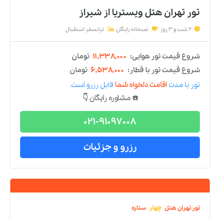
021-91097008
رزرو و جزئیات
تور
تهران
هتل
پنج
ستاره