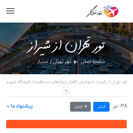
تور تهران از شیراز
صفحه اصلی
تور تهران از شیراز
تور تهران از شیراز با پوشش کامل پروازهای مستقیم از فرودگاه شهید
دستغیب و قطارهای لوکس. رزرو پکیج اقتصادی بلیط هواپیما و هتل
نزدیک مراکز اداری و درمانی پایتخت.
38
تور
پیشنهاد ما
فیلتر
فیلتر