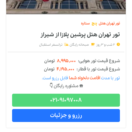
تور
تهران
هتل
دو
ستاره
تور تهران هتل تابان
از
شیراز
2 شب و 3 روز
صبحانه رایگان
ترانسفر استقبال
شروع قیمت تور هوایی:
۸,۶۸۳,۰۰۰
تومان
شروع قیمت تور با قطار:
۳,۸۸۳,۰۰۰
تومان
تور
با مدت
اقامت دلخواه شما
قابل رزرو است.
☎️ مشاوره رایگان 👇
021-91097008
رزرو و جزئیات