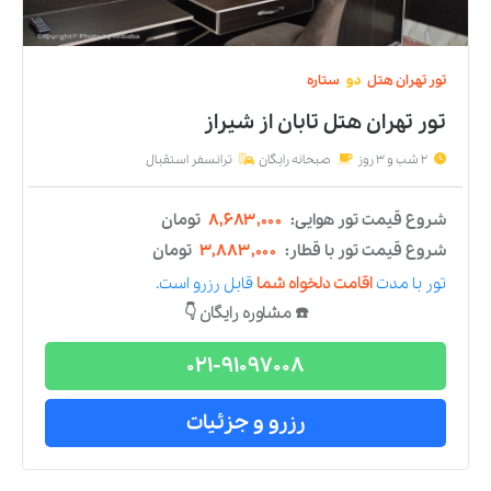
2 شب و 3 روز
صبحانه رایگان
ترانسفر استقبال
شروع قیمت تور هوایی:
۹,۶۳۳,۰۰۰
تومان
شروع قیمت تور با قطار:
۴,۸۳۳,۰۰۰
تومان
تور
با مدت
اقامت دلخواه شما
قابل رزرو است.
☎️ مشاوره رایگان 👇
021-91097008
رزرو و جزئیات