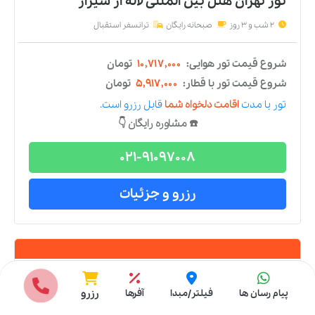
تور
تهران
هتل
پنج
ستاره
تور تهران هتل پرشین پلازا
از
شیراز
2 شب و 3 روز
صبحانه رایگان
ترانسفر استقبال
شروع قیمت تور هوایی:
۸,۹۹۵,۰۰۰
تومان
شروع قیمت تور با قطار:
۴,۱۹۵,۰۰۰
تومان
تور
با مدت
اقامت دلخواه شما
قابل رزرو است.
☎️ مشاوره رایگان 👇
انتخاب مبدا
پیام رسان ها
فیلتر/مبدا
آفرها
رزرو
021-91097008