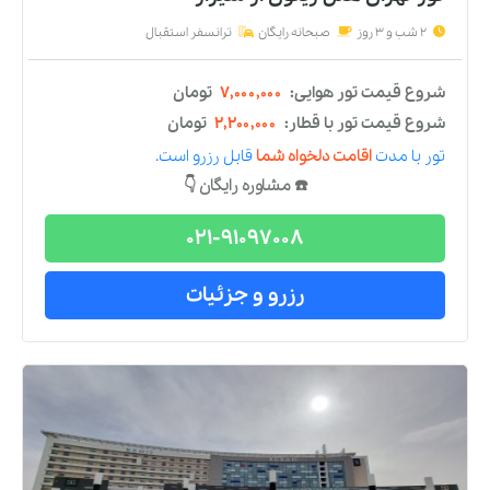
تور تهران هتل پارسیان کوثر
از
شیراز
2 شب و 3 روز
صبحانه رایگان
ترانسفر استقبال
شروع قیمت تور هوایی:
۱۰,۱۲۵,۰۰۰
تومان
شروع قیمت تور با قطار:
۵,۳۲۵,۰۰۰
تومان
تور
با مدت
اقامت دلخواه شما
قابل رزرو است.
☎️ مشاوره رایگان 👇
021-91097008
رزرو و جزئیات