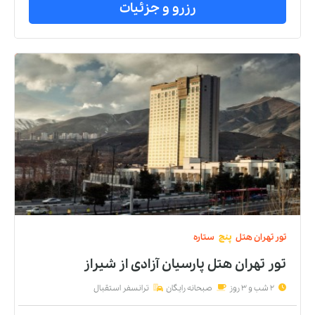
رزرو و جزئیات
تور
تهران
هتل
چهار
ستاره
تور تهران هتل بزرگ تهران 2
از
شیراز
2 شب و 3 روز
صبحانه رایگان
ترانسفر استقبال