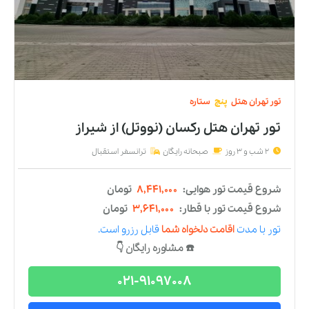
تور
تهران
هتل
سه
ستاره
تور تهران هتل زیتون
از
شیراز
2 شب و 3 روز
صبحانه رایگان
ترانسفر استقبال
شروع قیمت تور هوایی:
۷,۰۰۰,۰۰۰
تومان
شروع قیمت تور با قطار:
۲,۲۰۰,۰۰۰
تومان
تور
با مدت
اقامت دلخواه شما
قابل رزرو است.
☎️ مشاوره رایگان 👇
021-91097008