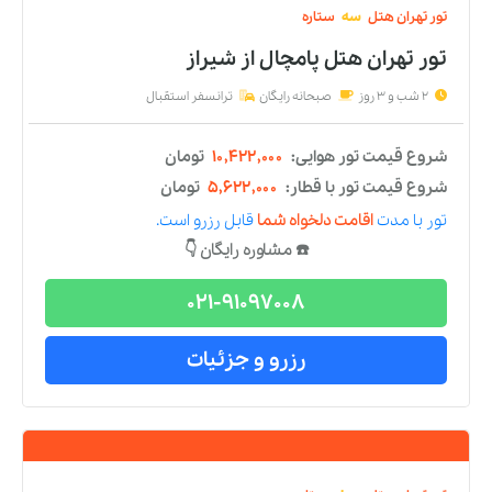
تور
تهران
هتل
سه
ستاره
تور تهران هتل پامچال
از
شیراز
2 شب و 3 روز
صبحانه رایگان
ترانسفر استقبال
شروع قیمت تور هوایی:
۱۰,۴۲۲,۰۰۰
تومان
شروع قیمت تور با قطار:
۵,۶۲۲,۰۰۰
تومان
تور
با مدت
اقامت دلخواه شما
قابل رزرو است.
☎️ مشاوره رایگان 👇