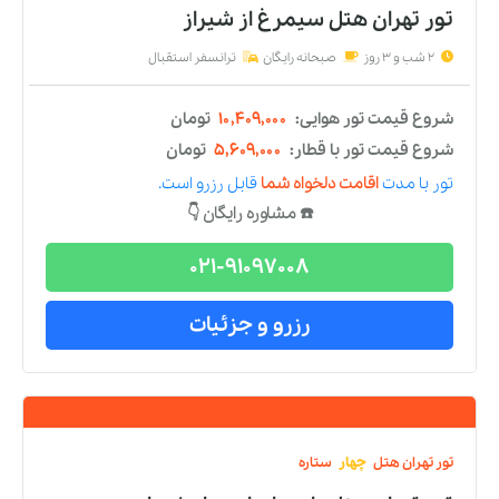
تور
تهران
هتل
سه
ستاره
تور تهران هتل بهار
از
شیراز
2 شب و 3 روز
صبحانه رایگان
ترانسفر استقبال
شروع قیمت تور هوایی:
۹,۹۱۹,۰۰۰
تومان
شروع قیمت تور با قطار:
۵,۱۱۹,۰۰۰
تومان
تور
با مدت
اقامت دلخواه شما
قابل رزرو است.
☎️ مشاوره رایگان 👇
021-91097008