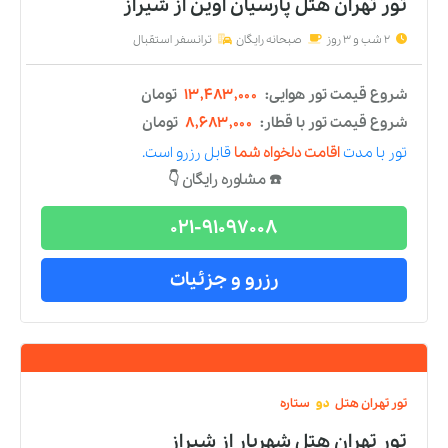
رزرو و جزئیات
تور
تهران
هتل
چهار
ستاره
تور تهران هتل سیمرغ
از
شیراز
2 شب و 3 روز
صبحانه رایگان
ترانسفر استقبال