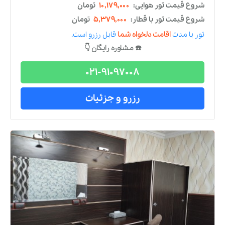
021-91097008
رزرو و جزئیات
تور
تهران
هتل
چهار
ستاره
تور تهران هتل هویزه
از
شیراز