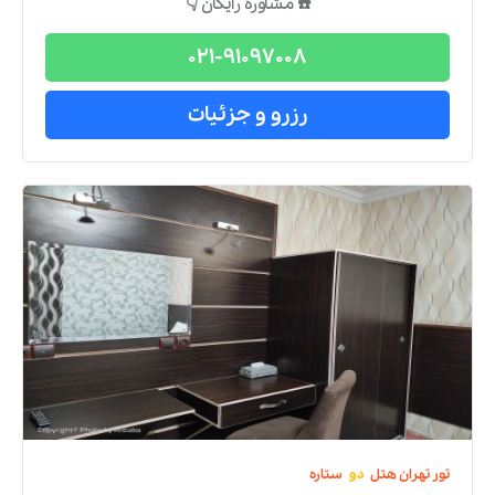
تور
تهران
هتل
چهار
ستاره
تور تهران هتل بزرگ تهران 2
از
شیراز
2 شب و 3 روز
صبحانه رایگان
ترانسفر استقبال
شروع قیمت تور هوایی:
۱۰,۱۷۹,۰۰۰
تومان
شروع قیمت تور با قطار:
۵,۳۷۹,۰۰۰
تومان
تور
با مدت
اقامت دلخواه شما
قابل رزرو است.
☎️ مشاوره رایگان 👇
021-91097008
رزرو و جزئیات