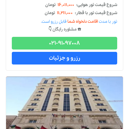
شروع قیمت تور هوایی:
۱۰,۱۷۹,۰۰۰
تومان
شروع قیمت تور با قطار:
۵,۳۷۹,۰۰۰
تومان
تور
با مدت
اقامت دلخواه شما
قابل رزرو است.
☎️ مشاوره رایگان 👇
021-91097008
رزرو و جزئیات