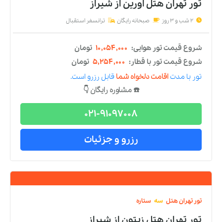
☎️ مشاوره رایگان 👇
021-91097008
رزرو و جزئیات
تور
تهران
هتل
چهار
ستاره