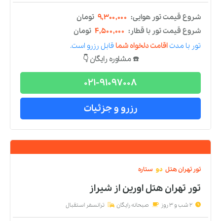
تور
تهران
هتل
سه
ستاره
تور تهران هتل امیر
از
شیراز
2 شب و 3 روز
صبحانه رایگان
ترانسفر استقبال
شروع قیمت تور هوایی:
۱۱,۴۰۵,۰۰۰
تومان
شروع قیمت تور با قطار:
۶,۶۰۵,۰۰۰
تومان
تور
با مدت
اقامت دلخواه شما
قابل رزرو است.
☎️ مشاوره رایگان 👇
021-91097008
رزرو و جزئیات