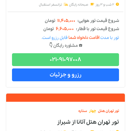
تور
تهران
هتل
چهار
ستاره
تور تهران هتل پارسیان اوین
از
شیراز
2 شب و 3 روز
صبحانه رایگان
ترانسفر استقبال
شروع قیمت تور هوایی:
۱۳,۴۸۳,۰۰۰
تومان
شروع قیمت تور با قطار:
۸,۶۸۳,۰۰۰
تومان
تور
با مدت
اقامت دلخواه شما
قابل رزرو است.
☎️ مشاوره رایگان 👇
021-91097008
رزرو و جزئیات