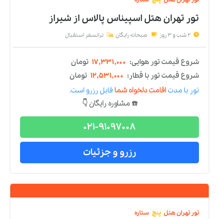
تور
تهران
هتل
پنج
ستاره
تور تهران هتل رکسان (نووتل)
از
شیراز
2 شب و 3 روز
صبحانه رایگان
ترانسفر استقبال
شروع قیمت تور هوایی:
۸,۴۴۱,۰۰۰
تومان
شروع قیمت تور با قطار:
۳,۶۴۱,۰۰۰
تومان
تور
با مدت
اقامت دلخواه شما
قابل رزرو است.
☎️ مشاوره رایگان 👇