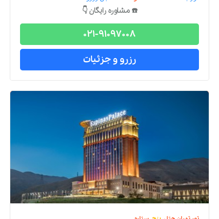
تور
تهران
هتل
سه
ستاره
تور تهران هتل زیتون
از
شیراز
2 شب و 3 روز
صبحانه رایگان
ترانسفر استقبال
شروع قیمت تور هوایی:
۷,۰۰۰,۰۰۰
تومان
شروع قیمت تور با قطار:
۲,۲۰۰,۰۰۰
تومان
تور
با مدت
اقامت دلخواه شما
قابل رزرو است.
☎️ مشاوره رایگان 👇
021-91097008
رزرو و جزئیات