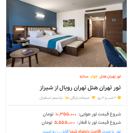
شروع قیمت تور با قطار:
۵,۲۵۴,۰۰۰
تومان
تور
با مدت
اقامت دلخواه شما
قابل رزرو است.
☎️ مشاوره رایگان 👇
021-91097008
رزرو و جزئیات