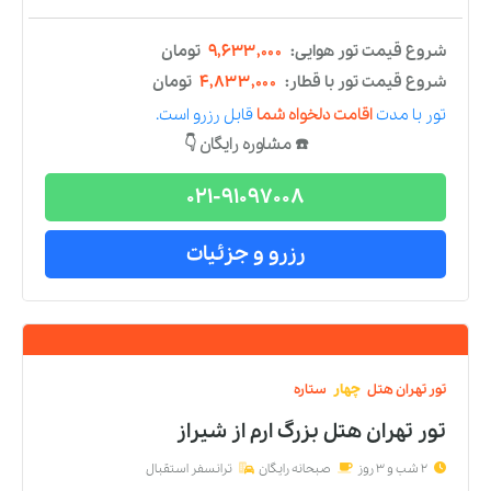
تور
با مدت
اقامت دلخواه شما
قابل رزرو است.
☎️ مشاوره رایگان 👇
021-91097008
رزرو و جزئیات