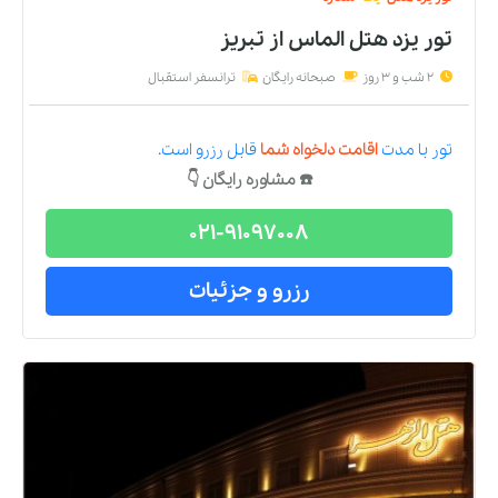
تور یزد هتل الماس
از
تبریز
2 شب و 3 روز
صبحانه رایگان
ترانسفر استقبال
تور
با مدت
اقامت دلخواه شما
قابل رزرو است.
☎️ مشاوره رایگان 👇
021-91097008
رزرو و جزئیات