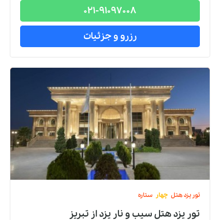
021-91097008
رزرو و جزئیات
تور
یزد
هتل
چهار
ستاره
تور یزد هتل سیب و نار يزد
از
تبریز