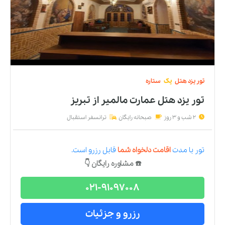
تور
یزد
هتل
یک
ستاره
تور یزد هتل عمارت مالمیر
از
تبریز
2 شب و 3 روز
صبحانه رایگان
ترانسفر استقبال
تور
با مدت
اقامت دلخواه شما
قابل رزرو است.
☎️ مشاوره رایگان 👇
021-91097008
رزرو و جزئیات