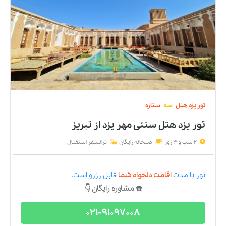
تور
یزد
هتل
سه
ستاره
تور یزد هتل سنتی مهر يزد
از
تبریز
2 شب و 3 روز
صبحانه رایگان
ترانسفر استقبال
تور
با مدت
اقامت دلخواه شما
قابل رزرو است.
☎️ مشاوره رایگان 👇
021-91097008