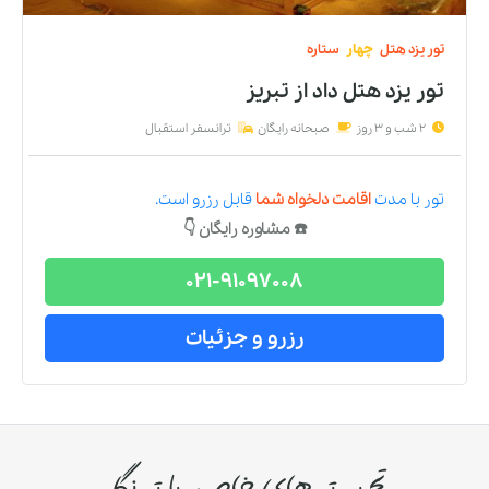
تور
یزد
هتل
چهار
ستاره
تور یزد هتل داد
از
تبریز
2 شب و 3 روز
صبحانه رایگان
ترانسفر استقبال
تور
با مدت
اقامت دلخواه شما
قابل رزرو است.
☎️ مشاوره رایگان 👇
021-91097008
رزرو و جزئیات