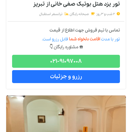
تور یزد هتل بوتیک صفی خانی
از
تبریز
2 شب و 3 روز
صبحانه رایگان
ترانسفر استقبال
تماس با تیم فروش جهت اطلاع از قیمت
تور
با مدت
اقامت دلخواه شما
قابل رزرو است.
☎️ مشاوره رایگان 👇
021-91097008
رزرو و جزئیات