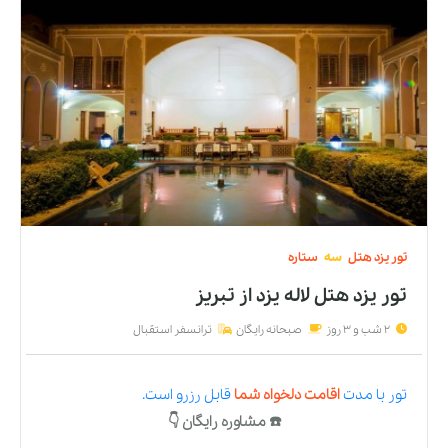
تور
یزد
هتل
سه
ستاره
تور یزد هتل لاله يزد
از
تبریز
2 شب و 3 روز
صبحانه رایگان
ترانسفر استقبال
تور
با مدت
اقامت دلخواه شما
قابل رزرو است.
☎️ مشاوره رایگان 👇