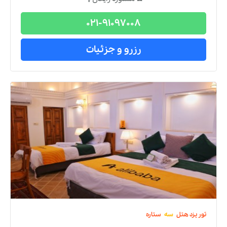
021-91097008
رزرو و جزئیات
تور
یزد
هتل
سه
ستاره