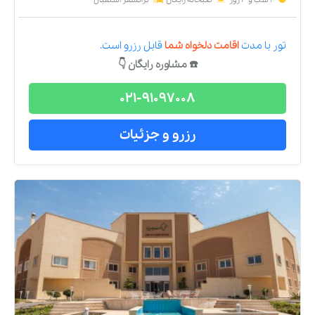
تور
با مدت
اقامت دلخواه شما
قابل رزرو است.
☎️ مشاوره رایگان 👇
021-91097008
رزرو و جزئیات