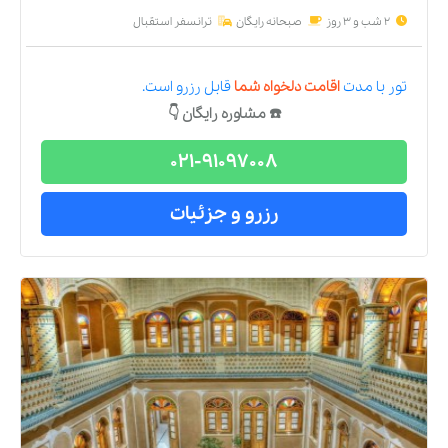
2 شب و 3 روز
صبحانه رایگان
ترانسفر استقبال
تور
با مدت
اقامت دلخواه شما
قابل رزرو است.
☎️ مشاوره رایگان 👇
021-91097008
رزرو و جزئیات