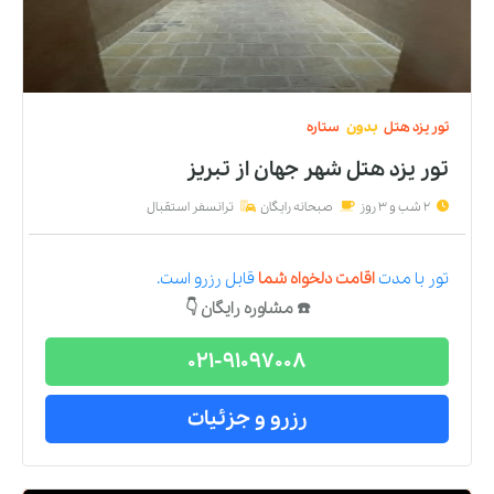
تور
یزد
هتل
بدون
ستاره
تور یزد هتل شهر جهان
از
تبریز
2 شب و 3 روز
صبحانه رایگان
ترانسفر استقبال
تور
با مدت
اقامت دلخواه شما
قابل رزرو است.
☎️ مشاوره رایگان 👇
021-91097008
رزرو و جزئیات