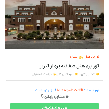
تور
یزد
هتل
پنج
ستاره
تور یزد هتل صفائیه يزد
از
تبریز
2 شب و 3 روز
صبحانه رایگان
ترانسفر استقبال
تور
با مدت
اقامت دلخواه شما
قابل رزرو است.
☎️ مشاوره رایگان 👇
021-91097008