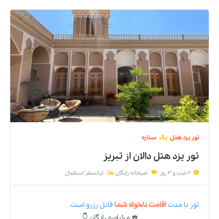
تور
یزد
هتل
یک
ستاره
تور یزد هتل دالان
از
تبریز
2 شب و 3 روز
صبحانه رایگان
ترانسفر استقبال
تور
با مدت
اقامت دلخواه شما
قابل رزرو است.
☎️ مشاوره رایگان 👇