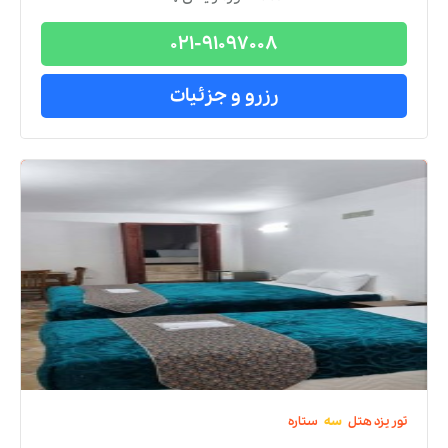
021-91097008
رزرو و جزئیات
تور
یزد
هتل
سه
ستاره