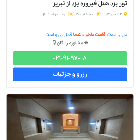
تور یزد هتل فیروزه یزد
از
تبریز
2 شب و 3 روز
صبحانه رایگان
ترانسفر استقبال
تور
با مدت
اقامت دلخواه شما
قابل رزرو است.
☎️ مشاوره رایگان 👇
021-91097008
رزرو و جزئیات