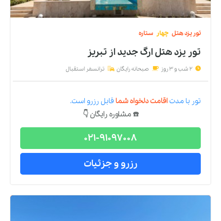
تور
یزد
هتل
چهار
ستاره
تور یزد هتل ارگ جدید
از
تبریز
2 شب و 3 روز
صبحانه رایگان
ترانسفر استقبال
تور
با مدت
اقامت دلخواه شما
قابل رزرو است.
☎️ مشاوره رایگان 👇
021-91097008
رزرو و جزئیات