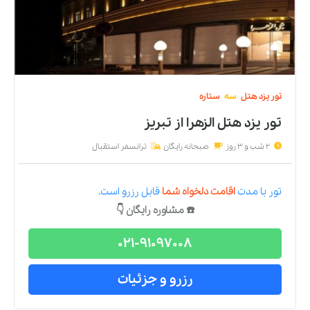
تور
یزد
هتل
سه
ستاره
تور یزد هتل الزهرا
از
تبریز
2 شب و 3 روز
صبحانه رایگان
ترانسفر استقبال
تور
با مدت
اقامت دلخواه شما
قابل رزرو است.
☎️ مشاوره رایگان 👇
021-91097008
رزرو و جزئیات