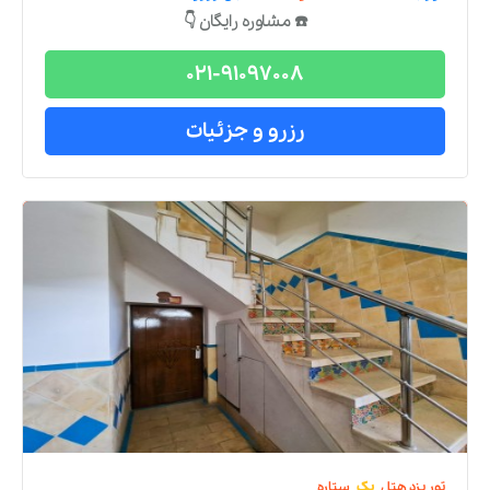
☎️ مشاوره رایگان 👇
021-91097008
رزرو و جزئیات
تور
یزد
هتل
یک
ستاره