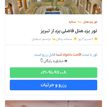
تور
یزد
هتل
سه
ستاره
تور یزد هتل فاضلی يزد
از
تبریز
2 شب و 3 روز
صبحانه رایگان
ترانسفر استقبال
تور
با مدت
اقامت دلخواه شما
قابل رزرو است.
☎️ مشاوره رایگان 👇
021-91097008
رزرو و جزئیات