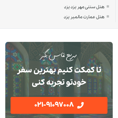
هتل سنتی مهر يزد یزد
هتل عمارت مالمیر یزد
سریع تماس بگیر
تا کمکت کنیم بهترین سفر
خودتو تجربه کنی
021-91097008