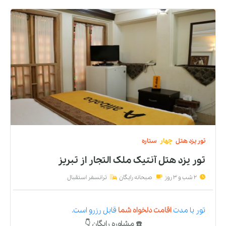
تور
یزد
هتل
چهار
ستاره
تور یزد هتل آنتیک ملک التجار
از
تبریز
2 شب و 3 روز
صبحانه رایگان
ترانسفر استقبال
تور
با مدت
اقامت دلخواه شما
قابل رزرو است.
☎️ مشاوره رایگان 👇