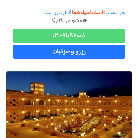
تور
با مدت
اقامت دلخواه شما
قابل رزرو است.
☎️ مشاوره رایگان 👇
021-91097008
رزرو و جزئیات