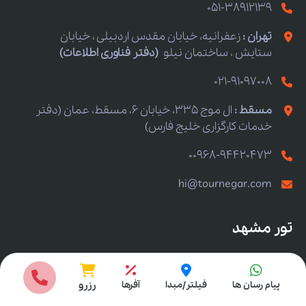
051-38912139
تهران :
زعفرانیه، خیابان مقدس اردبیلی ، خیابان
ستایش ، ساختمان نیلو
(دفتر فناوری اطلاعات)
021-91097008
مسقط :
ال موج 335، خیابان 6، مسقط، عمان (دفتر
خدمات کارگزاری خلیج فارس)
00968-94420473
hi@tournegar.com
تور مشهد
تور مشهد
انتخاب مبدا
پیام رسان ها
فیلتر/مبدا
آفرها
رزرو
تور مشهد لحظه آخری