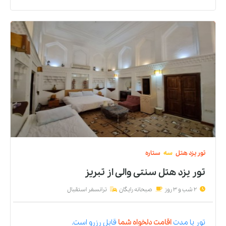
تور
یزد
هتل
سه
ستاره
تور یزد هتل سنتی والی
از
تبریز
2 شب و 3 روز
صبحانه رایگان
ترانسفر استقبال
تور
با مدت
اقامت دلخواه شما
قابل رزرو است.