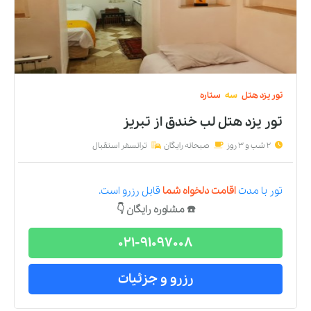
تور
یزد
هتل
سه
ستاره
تور یزد هتل لب خندق
از
تبریز
2 شب و 3 روز
صبحانه رایگان
ترانسفر استقبال
تور
با مدت
اقامت دلخواه شما
قابل رزرو است.
☎️ مشاوره رایگان 👇
021-91097008
رزرو و جزئیات