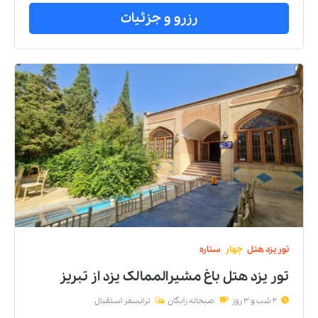
رزرو و جزئیات
تور
یزد
هتل
چهار
ستاره
تور یزد هتل باغ مشیرالممالک يزد
از
تبریز
2 شب و 3 روز
صبحانه رایگان
ترانسفر استقبال