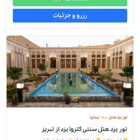
رزرو و جزئیات
تور
یزد
هتل
سه
ستاره
تور یزد هتل سنتی کتروا يزد
از
تبریز
2 شب و 3 روز
صبحانه رایگان
ترانسفر استقبال