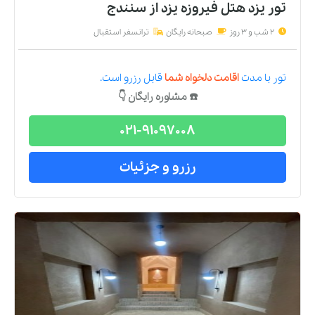
تور یزد هتل فیروزه یزد
از
سنندج
2 شب و 3 روز
صبحانه رایگان
ترانسفر استقبال
تور
با مدت
اقامت دلخواه شما
قابل رزرو است.
☎️ مشاوره رایگان 👇
021-91097008
رزرو و جزئیات