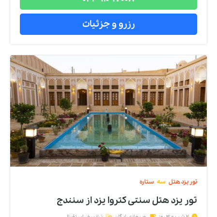
رزرو و جزئیات
تور
یزد
هتل
سه
ستاره
تور یزد هتل سنتی کتروا يزد
از
سنندج
2 شب و 3 روز
صبحانه رایگان
ترانسفر استقبال