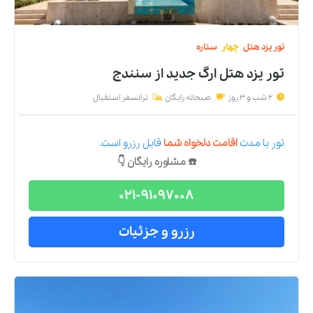
تور
یزد
هتل
چهار
ستاره
تور یزد هتل ارگ جدید
از
سنندج
2 شب و 3 روز
صبحانه رایگان
ترانسفر استقبال
تور
با مدت
اقامت دلخواه شما
قابل رزرو است.
☎️ مشاوره رایگان 👇
021-91097008
رزرو و جزئیات