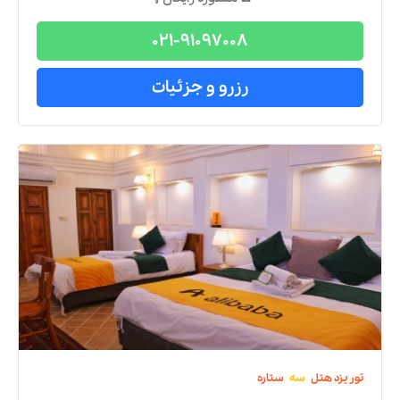
021-91097008
رزرو و جزئیات
تور
یزد
هتل
سه
ستاره