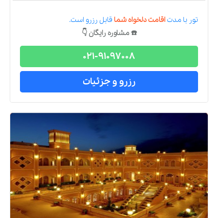
تور
با مدت
اقامت دلخواه شما
قابل رزرو است.
☎️ مشاوره رایگان 👇
021-91097008
رزرو و جزئیات