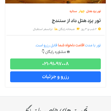
تور
یزد
هتل
چهار
ستاره
تور یزد هتل داد
از
سنندج
2 شب و 3 روز
صبحانه رایگان
ترانسفر استقبال
تور
با مدت
اقامت دلخواه شما
قابل رزرو است.
☎️ مشاوره رایگان 👇
021-91097008
رزرو و جزئیات