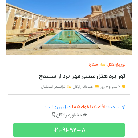
تور
یزد
هتل
سه
ستاره
تور یزد هتل سنتی مهر يزد
از
سنندج
2 شب و 3 روز
صبحانه رایگان
ترانسفر استقبال
تور
با مدت
اقامت دلخواه شما
قابل رزرو است.
☎️ مشاوره رایگان 👇
021-91097008