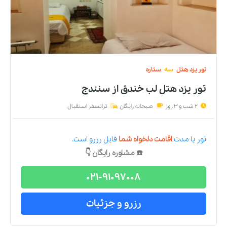
تور
یزد
هتل
سه
ستاره
تور یزد هتل لب خندق
از
سنندج
2 شب و 3 روز
صبحانه رایگان
ترانسفر استقبال
تور
با مدت
اقامت دلخواه شما
قابل رزرو است.
☎️ مشاوره رایگان 👇
021-91097008
رزرو و جزئیات