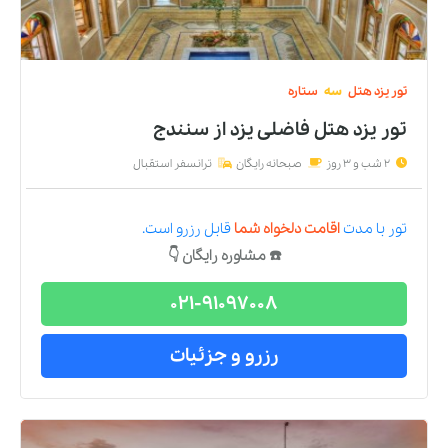
تور
یزد
هتل
سه
ستاره
تور یزد هتل فاضلی يزد
از
سنندج
2 شب و 3 روز
صبحانه رایگان
ترانسفر استقبال
تور
با مدت
اقامت دلخواه شما
قابل رزرو است.
☎️ مشاوره رایگان 👇
021-91097008
رزرو و جزئیات