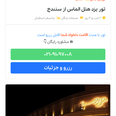
تور یزد هتل الماس
از
سنندج
2 شب و 3 روز
صبحانه رایگان
ترانسفر استقبال
تور
با مدت
اقامت دلخواه شما
قابل رزرو است.
☎️ مشاوره رایگان 👇
021-91097008
رزرو و جزئیات