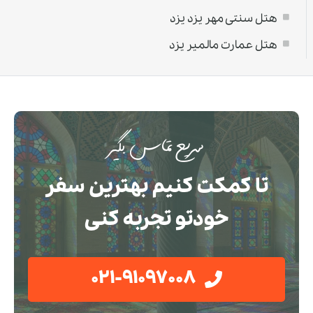
هتل سنتی مهر يزد یزد
هتل عمارت مالمیر یزد
سریع تماس بگیر
تا کمکت کنیم بهترین سفر
خودتو تجربه کنی
021-91097008