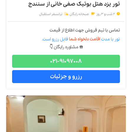
تور یزد هتل بوتیک صفی خانی
از
سنندج
2 شب و 3 روز
صبحانه رایگان
ترانسفر استقبال
تماس با تیم فروش جهت اطلاع از قیمت
تور
با مدت
اقامت دلخواه شما
قابل رزرو است.
☎️ مشاوره رایگان 👇
021-91097008
رزرو و جزئیات