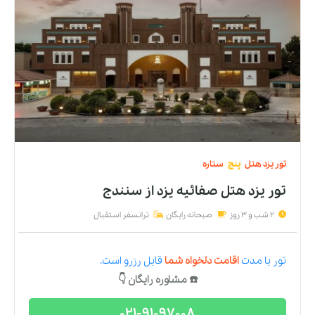
تور
یزد
هتل
پنج
ستاره
تور یزد هتل صفائیه يزد
از
سنندج
2 شب و 3 روز
صبحانه رایگان
ترانسفر استقبال
تور
با مدت
اقامت دلخواه شما
قابل رزرو است.
☎️ مشاوره رایگان 👇
021-91097008