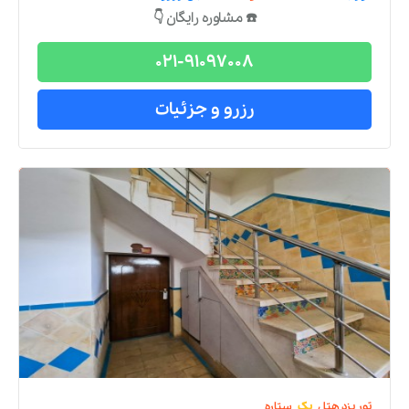
☎️ مشاوره رایگان 👇
021-91097008
رزرو و جزئیات
تور
یزد
هتل
یک
ستاره