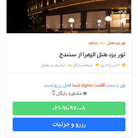
تور
یزد
هتل
سه
ستاره
تور یزد هتل الزهرا
از
سنندج
2 شب و 3 روز
صبحانه رایگان
ترانسفر استقبال
تور
با مدت
اقامت دلخواه شما
قابل رزرو است.
☎️ مشاوره رایگان 👇
021-91097008
رزرو و جزئیات