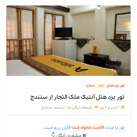
تور
یزد
هتل
چهار
ستاره
تور یزد هتل آنتیک ملک التجار
از
سنندج
2 شب و 3 روز
صبحانه رایگان
ترانسفر استقبال
تور
با مدت
اقامت دلخواه شما
قابل رزرو است.
☎️ مشاوره رایگان 👇