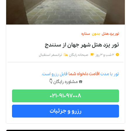
تور
یزد
هتل
بدون
ستاره
تور یزد هتل شهر جهان
از
سنندج
2 شب و 3 روز
صبحانه رایگان
ترانسفر استقبال
تور
با مدت
اقامت دلخواه شما
قابل رزرو است.
☎️ مشاوره رایگان 👇
021-91097008
رزرو و جزئیات