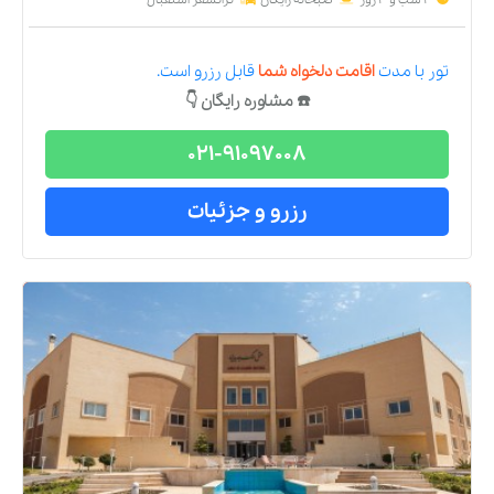
تور
با مدت
اقامت دلخواه شما
قابل رزرو است.
☎️ مشاوره رایگان 👇
021-91097008
رزرو و جزئیات