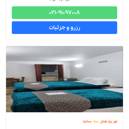
021-91097008
رزرو و جزئیات
تور
یزد
هتل
سه
ستاره