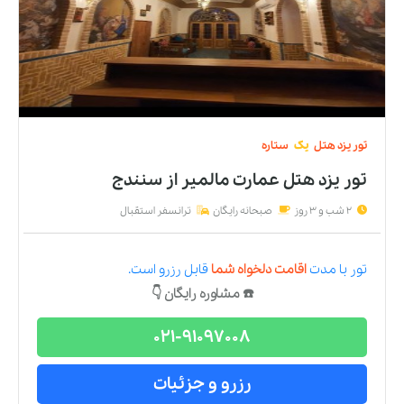
تور
یزد
هتل
یک
ستاره
تور یزد هتل عمارت مالمیر
از
سنندج
2 شب و 3 روز
صبحانه رایگان
ترانسفر استقبال
تور
با مدت
اقامت دلخواه شما
قابل رزرو است.
☎️ مشاوره رایگان 👇
021-91097008
رزرو و جزئیات