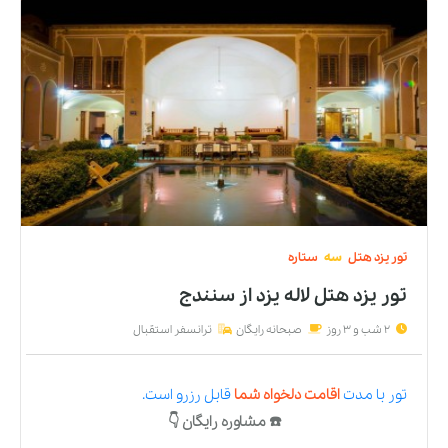
تور
یزد
هتل
سه
ستاره
تور یزد هتل لاله يزد
از
سنندج
2 شب و 3 روز
صبحانه رایگان
ترانسفر استقبال
تور
با مدت
اقامت دلخواه شما
قابل رزرو است.
☎️ مشاوره رایگان 👇