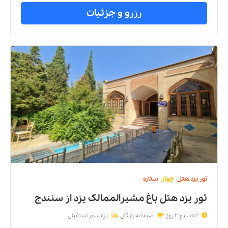
رزرو و جزئیات
تور
یزد
هتل
چهار
ستاره
تور یزد هتل باغ مشیرالممالک يزد
از
سنندج
2 شب و 3 روز
صبحانه رایگان
ترانسفر استقبال