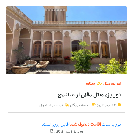
تور
یزد
هتل
یک
ستاره
تور یزد هتل دالان
از
سنندج
2 شب و 3 روز
صبحانه رایگان
ترانسفر استقبال
تور
با مدت
اقامت دلخواه شما
قابل رزرو است.
☎️ مشاوره رایگان 👇