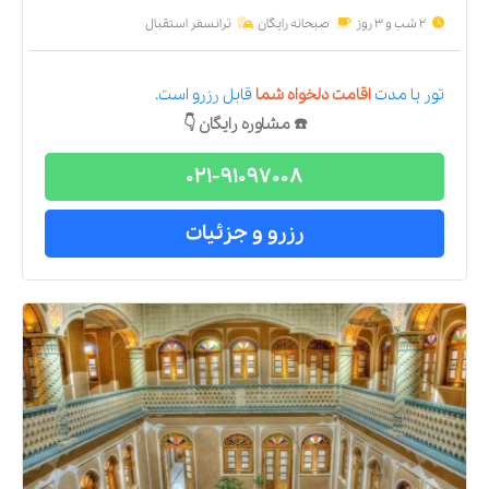
2 شب و 3 روز
صبحانه رایگان
ترانسفر استقبال
تور
با مدت
اقامت دلخواه شما
قابل رزرو است.
☎️ مشاوره رایگان 👇
021-91097008
رزرو و جزئیات