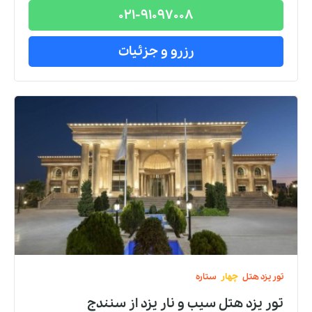
021-91097008
رزرو و جزئیات
تور
یزد
هتل
چهار
ستاره
تور یزد هتل سیب و نار يزد
از
سنندج