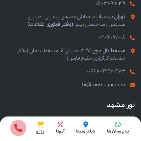
051-38912139
تهران :
زعفرانیه، خیابان مقدس اردبیلی ، خیابان
ستایش ، ساختمان نیلو
(دفتر فناوری اطلاعات)
021-91097008
مسقط :
ال موج 335، خیابان 6، مسقط، عمان (دفتر
خدمات کارگزاری خلیج فارس)
00968-94420473
hi@tournegar.com
تور مشهد
تور مشهد
انتخاب مبدا
پیام رسان ها
فیلتر/مبدا
آفرها
رزرو
تور مشهد لحظه آخری