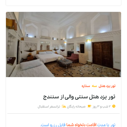
تور
یزد
هتل
سه
ستاره
تور یزد هتل سنتی والی
از
سنندج
2 شب و 3 روز
صبحانه رایگان
ترانسفر استقبال
تور
با مدت
اقامت دلخواه شما
قابل رزرو است.